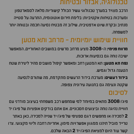
טכנולוגיה, אבזור ובטיחות
הרכב מצויד במערך טכנולוגי עשיר הכולל קישוריות מלאה לסמארטפון
ומערכות בטיחות אקטיביות: בלימת חירום אוטונומית, התרעה על סטייה
מנתיב ובקרת שיוט אדפטיבית. שילוב זה מבטיח נסיעה חכמה ובטוחה יותר
למשפחה.
חוויית שימוש יומיומית - מרחב ותא מטען
3008
מרווח פנימי:
ה-
מציע מרחב מרשים במושבים האחוריים, המאפשר
ישיבה נוחה גם בנסיעות ארוכות.
נפח תא מטען:
תא המטען רחב ומאפשר קיפול מושבים מהיר ליצירת שטח
הטענה גדול וגמיש.
בידוד רעשים:
מערכת בידוד הרעשים מתקדמת, מה שתורם לנסיעה
שקטה ונעימה גם בתנועה עירונית צפופה.
לסיכום
3008
פיג'ו
מתאים במיוחד למי שמחפש רכב משפחתי בעיצוב מודרני עם
חוויית נהיגה נוחה וביצועים חסכוניים. אם אתם בודקים אופציות של פיג'ו יד
2
למכירה או מחפשים דגם ספציפי של פיג'ו יד שנייה למכירה, כאן באתר
טרייד מוביל תיהנו ממגוון אפשרויות מימון, אחריות רחבה וליווי מקצועי. צרו
2
קשר עוד היום למציאת הפיג'ו יד
הבאה שלכם.