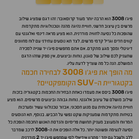
3008
פיג'ו
הוא הרבה יותר מעוד קרוסאובר; זהו דגם שמציג שילוב
מרשים בין עיצוב חדשני, חוויית נהיגה מהנה וטכנולוגיות מתקדמות
שהופכות כל נסיעה לחוויה מודרנית. הוא מציע מראה דינמי ואלגנטי עם
קווים חדים וגריל קדמי מרשים, לצד תא נוסעים עתידני עם לוח מחוונים
דיגיטלי ומסך מגע מתקדם. אם אתם מחפשים פיג'ו יד שנייה למכירה
שתעניק לכם שילוב של סגנון, נוחות וביצועים, אין ספק שזהו הדגם
המושלם. הנה כל מה שצריך לדעת עליו.
3008
מה הופך את פיג'ו
לבחירה חכמה
SUV
בקטגוריית ה-
הקומפקטיים?
3008
פיג'ו
ביסס את מעמדו כאחת הבחירות החכמות בקטגוריה בזכות
שילוב מושלם של עיצוב אלגנטי, נוחות גבוהה וביצועים מרשימים. הוא מציע
חוויית נהיגה איכותית עם מנוע חסכוני, אבזור טכנולוגי עשיר ומערכות
בטיחות מתקדמות שמעניקות שקט נפשי על הכביש. בנוסף, תא הנוסעים
המרווח והמעוצב מעניק תחושת פרימיום והנדסת האנוש החכמה הופכת כל
3008
נסיעה לנעימה ופשוטה יותר. כל אלה הופכים את ה-
לרכב שמדבר
2
ללב ולשכל גם יחד – פתרון אידיאלי למי שמחפש פיג'ו יד
מודרנית