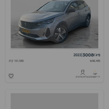
3008
פיג'ו
|
2022
₪86,495
101,590 ק"מ
1
יד ראשונה
בעלות פרטית