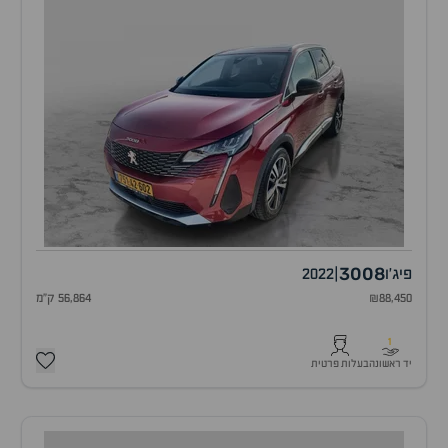
3008
פיג'ו
|
2022
₪88,450
56,864 ק"מ
1
יד ראשונה
בעלות פרטית