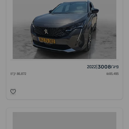
3008
פיג'ו
|
2022
₪85,495
86,872 ק"מ