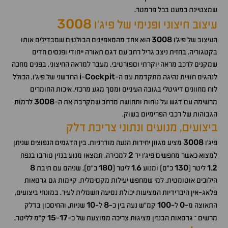
שמצטיינת כמעט בכל פרמטר.
3008
עיצוב חיצוני ופנימי של פיג'ו
3008
העיצוב של פיג'ו
הוא אחד מהמאפיינים הבולטים שמבדילים אותו
בקטגוריה. בחזית ניצב גריל רחב עם דגם תאורה ייחודי ופנסים חדים
שמקנים לרכב מראה יוקרתי וספורטיבי. מעבר למראה החיצוני, בפנים מחכה
i
Cockpit
לנהגים חוויית נהיגה מתקדמת עם ה-
-
החדשני של פיג'ו, הכולל
לוח מחוונים דיגיטלי בגובה העיניים ומסך מגע מרכזי. איכות החומרים
3008
מרשימה עם דגש על נוחות ותחושת מרחב שמקרבת את ה-
לרמות
הגבוהות של רכבי הפרימיום בשוק.
ביצועים, מנועים ונתוני צריכת דלק
3008
פיג'ו
מציע מגוון יחידות הנעה מודרניות. בין הדגמים הנפוצים שניתן
2
למצוא כאשר מחפשים פיג'ו יד
למכירה, תמצאו מנוע בנזין טורבו בנפח
8
180
1
6
130
1
2
.
ליטר (
כ"ס) ומנוע
.
ליטר (
כ"ס), שניהם עם תיבת
הילוכים אוטומטית. למי שמחפש יעילות מקסימלית, קיימות גם גרסאות
פלאג-אין היברידיות המציעות יכולת נסיעה חשמלית לעיר. במונחי ביצועים,
10
8
100
0
התאוצה מ-
ל-
קמ"ש נעה בין כ-
ל-
שניות, והחיסכון בדלק
15
17
מרשים – גרסאות הבנזין מציגות צריכה ממוצעת של כ-
-
ק"מ לליטר.