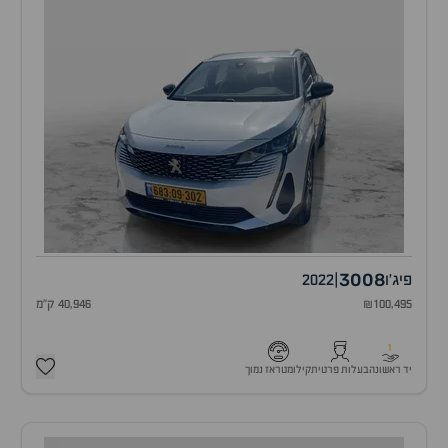
3008
פיג'ו
|
2022
₪100,495
40,946 ק"מ
1
יד ראשונה
בעלות פרטית
קילומטראז נמוך