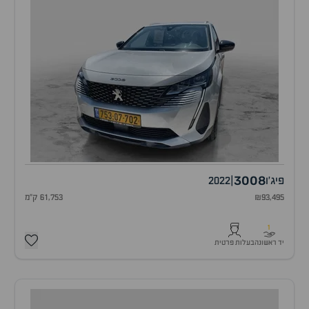
3008
פיג'ו
|
2022
₪93,495
61,753 ק"מ
1
יד ראשונה
בעלות פרטית