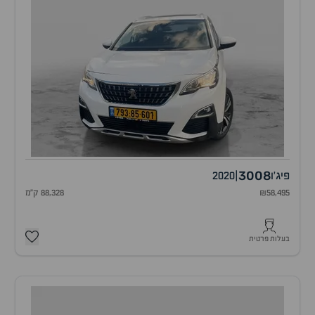
3008
פיג'ו
|
2020
₪58,495
88,328 ק"מ
בעלות פרטית