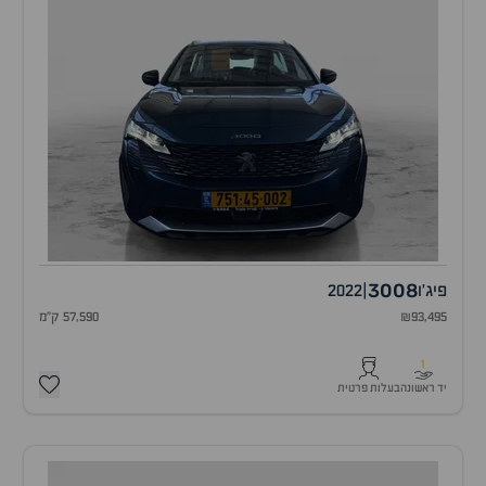
3008
פיג'ו
|
2022
₪93,495
57,590 ק"מ
1
יד ראשונה
בעלות פרטית