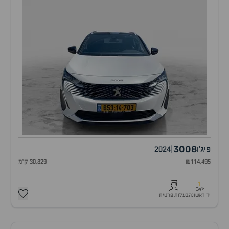
3008
פיג'ו
|
2024
₪114,495
30,829 ק"מ
1
יד ראשונה
בעלות פרטית