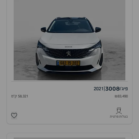
3008
פיג'ו
|
2021
₪83,490
58,321 ק"מ
בעלות פרטית