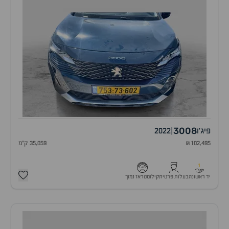
3008
פיג'ו
|
2022
₪102,495
35,059 ק"מ
1
יד ראשונה
בעלות פרטית
קילומטראז נמוך