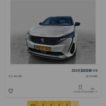
3008
פיג'ו
|
2024
₪110,495
44,108 ק"מ
1
יד ראשונה
בעלות פרטית
1
2
3
4
5
הבא