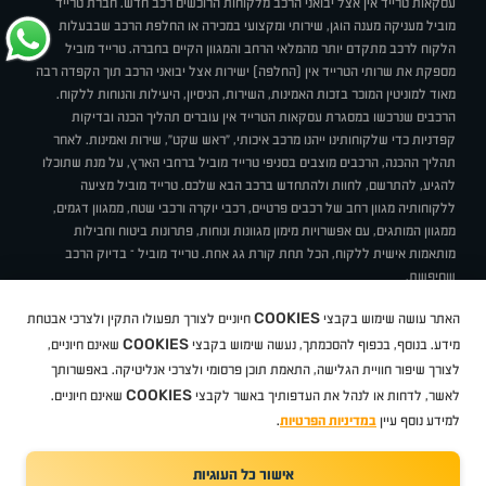
עסקאות טרייד אין אצל יבואני הרכב מלקוחות הרוכשים רכב חדש. חברת טרייד
מוביל מעניקה מענה הוגן, שירותי ומקצועי במכירה או החלפת הרכב שבבעלות
הלקוח לרכב מתקדם יותר מהמלאי הרחב והמגוון הקיים בחברה. טרייד מוביל
מספקת את שרותי הטרייד אין (החלפה) ישירות אצל יבואני הרכב תוך הקפדה רבה
מאוד למוניטין המוכר בזכות האמינות, השירות, הניסיון, היעילות והנוחות ללקוח.
הרכבים שנרכשו במסגרת עסקאות הטרייד אין עוברים תהליך הכנה ובדיקות
קפדניות כדי שלקוחותינו ייהנו מרכב איכותי, "ראש שקט", שירות ואמינות. לאחר
תהליך ההכנה, הרכבים מוצבים בסניפי טרייד מוביל ברחבי הארץ, על מנת שתוכלו
להגיע, להתרשם, לחוות ולהתחדש ברכב הבא שלכם. טרייד מוביל מציעה
ללקוחותיה מגוון רחב של רכבים פרטיים, רכבי יוקרה ורכבי שטח, ממגוון דגמים,
ממגוון המותגים, עם אפשרויות מימון מגוונות ונוחות, פתרונות ביטוח וחבילות
מותאמות אישית ללקוח, הכל תחת קורת גג אחת. טרייד מוביל – בדיוק הרכב
שחיפשת.
אודות
סניפים
טרייד מוביל בעיתונות
תנאי שימוש
מדיניות פרטיות
COOKIES
האתר עושה שימוש בקבצי
חיוניים לצורך תפעולו התקין ולצרכי אבטחת
BUY BACK
תקנון
מבצעים
מגזין טרייד מוביל
איך זה עובד?
דרושים
COOKIES
ניהול העדפות עוגיות
מידע. בנוסף, בכפוף להסכמתך, נעשה שימוש בקבצי
שאינם חיוניים,
לצורך שיפור חוויית הגלישה, התאמת תוכן פרסומי ולצרכי אנליטיקה. באפשרותך
COOKIES
לאשר, לדחות או לנהל את העדפותיך באשר לקבצי
שאינם חיוניים.
קיה
סיטרואן
אופל
פיג'ו
MG
Geely
מזדה
בי ווי די
צ'רי
טסלה
ניסאן
טויוטה
דאצ'יה
פולקסווגן
טסלה
ג'יפ
ב מ וו
לקסוס
אאודי
סקודה
יונדאי
רנו
שברולט
סיאט
מיצובישי
סוזוקי
הונדה
סובארו
סרס
אקספנג
למידע נוסף עיין
במדיניות הפרטיות
.
אישור כל העוגיות
TradeMobile instagram
TradeMobile facebook
TradeMobile youtube