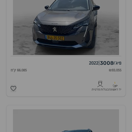
3008
פיג'ו
|
2022
₪93,055
66,085 ק"מ
1
יד ראשונה
בעלות פרטית