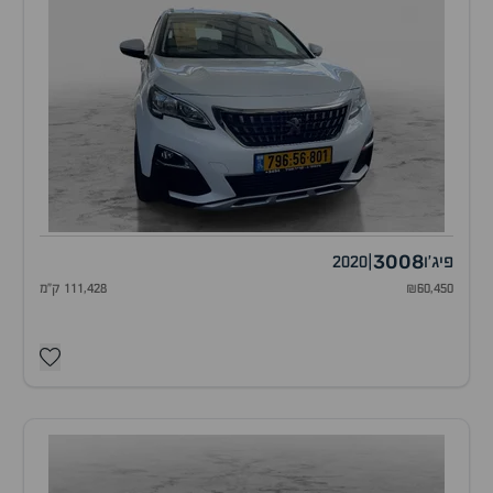
3008
פיג'ו
|
2020
₪60,450
111,428 ק"מ