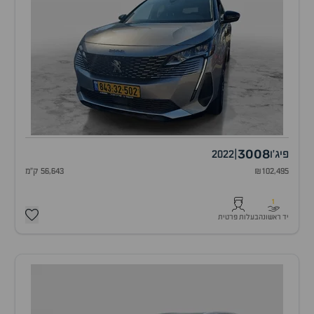
3008
פיג'ו
|
2022
₪102,495
56,643 ק"מ
1
יד ראשונה
בעלות פרטית