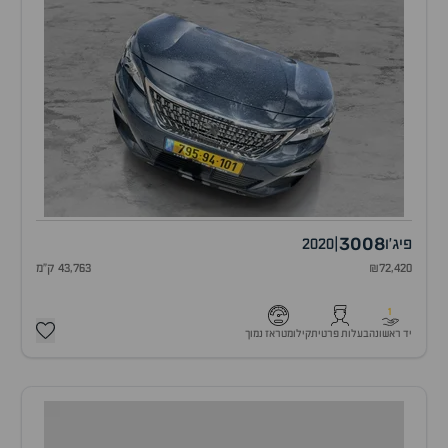
3008
פיג'ו
|
2020
₪72,420
43,763 ק"מ
1
יד ראשונה
בעלות פרטית
קילומטראז נמוך