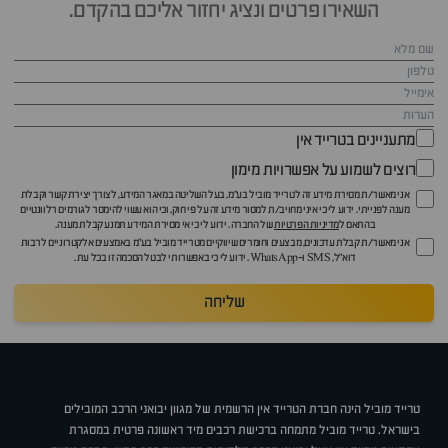
השאירו פרטים ונציג יחזור אליכם בהקדם.
מתעניינים בטרייד אין
רוצים לשמוע על אפשרויות מימון
אני מאשר/ת מסירת מידע זה לטרייד מוביל בע"מ, בעל השליטה במאגר המידע, לצורך יצירת קשר וקבלת
מענה לפנייתי. ידוע לי כי איני מחויב/ת למסור מידע זה על פי חוק, וכי הוא עשוי להימסר לגורמים רלוונטיים
בהתאם ל
מדיניות הפרטיות
של החברה. ידוע לי כי אי מסירת המידע תמנע קבלת מענה.
אני מאשר/ת קבלת עדכונים, מבצעים וחומרים שיווקיים מטרייד מוביל בע"מ באמצעים אלקטרוניים לרבות
דוא״ל, SMS ו-WhatsApp. ידוע לי כי באפשרותי לבטל הסכמה זו בכל עת.
שליחה
טרייד מוביל הינה חברת הטרייד אין הרשמית של מגוון יבואני הרכב המובילים
בישראל. טרייד מוביל מתמחה ברכישת רכבים מיד ראשונה פרטית במסגרת