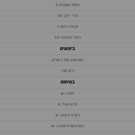
מספר מושבים: 5
מדד ירוק: 181
קבוצת זיהום: 7
ניקוד בטיחותי: 3.5
ביצועים
נפח מנוע: 1,199 סמ״ק
כ״ס: 130
בטיחות
ABS: יש
כריות אוויר: 6
בקרת יציבות: יש
בקרת סטייה מנתיב: יש