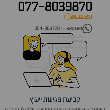
077-8039870
חייגו עכשיו
call now
וואטסאפ - 054-3887201
קביעת פגישת ייעוץ
נשמח להיפגש איתכם באחד הסניפים שלנו ולעזור לכם