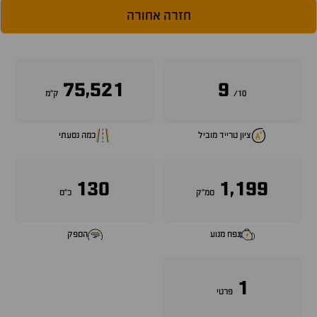
חזרה אחורה
75,521
9
10/
ק״מ
ציון טרייד מוביל
כמה נסעתי
130
1,199
סמ״ק
כ״ס
נפח מנוע
הספק
1
פרטי