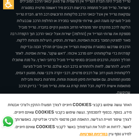
טרייד מוביל הינה חברת הטרייד אין הרשמית של מגוון יבואני הרכב המובילים
בישראל. טרייד מוביל מתמחה ברכישת רכבים מיד ראשונה פרטית במסגרת
עסקאות טרייד אין אצל יבואני הרכב מלקוחות הרוכשים רכב חדש. חברת טרייד
מוביל מעניקה מענה הוגן, שירותי ומקצועי במכירה או החלפת הרכב שבבעלות
הלקוח לרכב מתקדם יותר מהמלאי הרחב והמגוון הקיים בחברה. טרייד מוביל
מספקת את שרותי הטרייד אין (החלפה) ישירות אצל יבואני הרכב תוך הקפדה רבה
מאוד למוניטין המוכר בזכות האמינות, השירות, הניסיון, היעילות והנוחות ללקוח.
הרכבים שנרכשו במסגרת עסקאות הטרייד אין עוברים תהליך הכנה ובדיקות
קפדניות כדי שלקוחותינו ייהנו מרכב איכותי, "ראש שקט", שירות ואמינות. לאחר
תהליך ההכנה, הרכבים מוצבים בסניפי טרייד מוביל ברחבי הארץ, על מנת שתוכלו
להגיע, להתרשם, לחוות ולהתחדש ברכב הבא שלכם. טרייד מוביל מציעה
ללקוחותיה מגוון רחב של רכבים פרטיים, רכבי יוקרה ורכבי שטח, ממגוון דגמים,
ממגוון המותגים, עם אפשרויות מימון מגוונות ונוחות, פתרונות ביטוח וחבילות
מותאמות אישית ללקוח, הכל תחת קורת גג אחת. טרייד מוביל – בדיוק הרכב
שחיפשת.
אודות
סניפים
טרייד מוביל בעיתונות
תנאי שימוש
מדיניות פרטיות
COOKIES
האתר עושה שימוש בקבצי
חיוניים לצורך תפעולו התקין ולצרכי אבטחת
BUY BACK
תקנון
מבצעים
מגזין טרייד מוביל
איך זה עובד?
דרושים
COOKIES
ניהול העדפות עוגיות
מידע. בנוסף, בכפוף להסכמתך, נעשה שימוש בקבצי
שאינם חיוניים,
לצורך שיפור חוויית הגלישה, התאמת תוכן פרסומי ולצרכי אנליטיקה. באפשרותך
COOKIES
לאשר, לדחות או לנהל את העדפותיך באשר לקבצי
שאינם חיוניים.
קיה
סיטרואן
אופל
פיג'ו
MG
Geely
מזדה
בי ווי די
צ'רי
טסלה
ניסאן
טויוטה
דאצ'יה
פולקסווגן
טסלה
ג'יפ
ב מ וו
לקסוס
אאודי
סקודה
יונדאי
רנו
שברולט
סיאט
מיצובישי
סוזוקי
הונדה
סובארו
סרס
אקספנג
למידע נוסף עיין
במדיניות הפרטיות
.