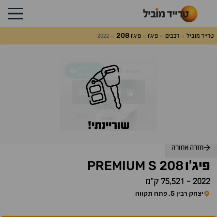
208
טרייד מוביל
רכבים
פיג'ו
פיג'ו
2022
לג
על
אלות
תשובות
שוריינתי!
חזרה אחורה
PREMIUM
S
208
פיג'ו
2022
-
75,521 ק״מ
יצחק רבין 5, פתח תקווה