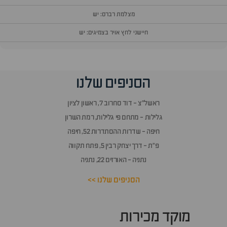
מצלמת רברס: יש
חיישני לחץ אויר בצמיגים: יש
וף
הסניפים שלנו
זור
אלות
ראשל״צ - דוד סחרוב 7, ראשון לציון
תשובות
גלילות - מתחם פי גלילות, רמת השרון
חיפה - שדרות ההסתדרות 52, חיפה
פ״ת - דרך יצחק רבין 5, פתח תקווה
נתניה - האורזים 22, נתניה
הסניפים שלנו >>
מוקד מכירות