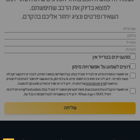
למצוא בדיוק את הרכב שחיפשתם.
השאירו פרטים ונציג יחזור אליכם בהקדם.
מתעניינים בטרייד אין
רוצים לשמוע על אפשרויות מימון
אני מאשר/ת מסירת מידע זה לטרייד מוביל בע"מ, בעל השליטה במאגר המידע, לצורך יצירת קשר וקבלת
מענה לפנייתי. ידוע לי כי איני מחויב/ת למסור מידע זה על פי חוק, וכי הוא עשוי להימסר לגורמים רלוונטיים
בהתאם ל
מדיניות הפרטיות
של החברה. ידוע לי כי אי מסירת המידע תמנע קבלת מענה.
אני מאשר/ת קבלת עדכונים, מבצעים וחומרים שיווקיים מטרייד מוביל בע"מ באמצעים אלקטרוניים לרבות
דוא״ל, SMS ו-WhatsApp. ידוע לי כי באפשרותי לבטל הסכמה זו בכל עת.
שליחה