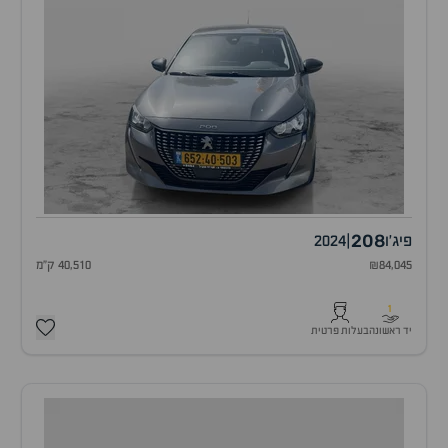
208
פיג'ו
|
2024
₪84,045
40,510 ק"מ
1
יד ראשונה
בעלות פרטית