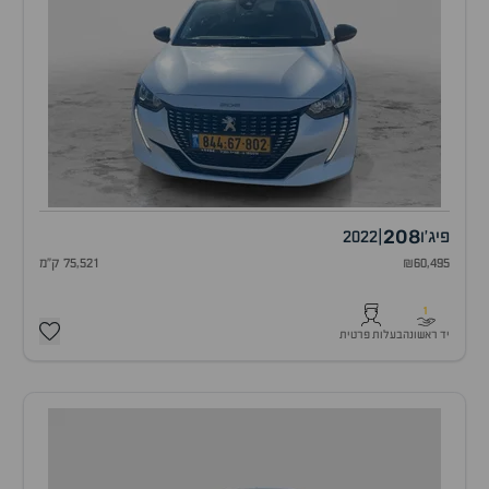
208
פיג'ו
|
2022
₪60,495
75,521 ק"מ
1
יד ראשונה
בעלות פרטית