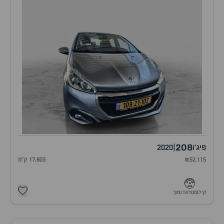
208
פיג'ו
|
2020
₪52,115
17,803 ק"מ
קילומטראז נמוך