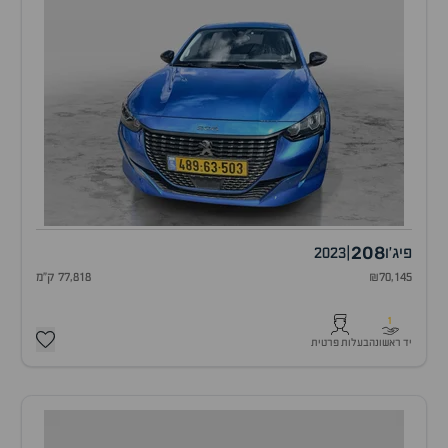
208
פיג'ו
|
2023
₪70,145
77,818 ק"מ
1
יד ראשונה
בעלות פרטית