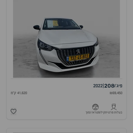
208
פיג'ו
|
2022
₪69,450
41,620 ק"מ
בעלות פרטית
קילומטראז נמוך