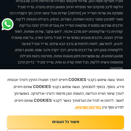
מוביל מעניקה מענה הוגן, שירותי ומקצועי במכירה או החלפת הרכב שבבעלות
הלקוח לרכב מתקדם יותר מהמלאי הרחב והמגוון הקיים בחברה. טרייד מוביל
מספקת את שרותי הטרייד אין (החלפה) ישירות אצל יבואני הרכב תוך הקפדה רבה
מאוד למוניטין המוכר בזכות האמינות, השירות, הניסיון, היעילות והנוחות ללקוח.
הרכבים שנרכשו במסגרת עסקאות הטרייד אין עוברים תהליך הכנה ובדיקות
קפדניות כדי שלקוחותינו ייהנו מרכב איכותי, "ראש שקט", שירות ואמינות. לאחר
תהליך ההכנה, הרכבים מוצבים בסניפי טרייד מוביל ברחבי הארץ, על מנת שתוכלו
להגיע, להתרשם, לחוות ולהתחדש ברכב הבא שלכם. טרייד מוביל מציעה
ללקוחותיה מגוון רחב של רכבים פרטיים, רכבי יוקרה ורכבי שטח, ממגוון דגמים,
ממגוון המותגים, עם אפשרויות מימון מגוונות ונוחות, פתרונות ביטוח וחבילות
מותאמות אישית ללקוח, הכל תחת קורת גג אחת. טרייד מוביל – בדיוק הרכב
שחיפשת.
אודות
סניפים
טרייד מוביל בעיתונות
תנאי שימוש
מדיניות פרטיות
COOKIES
האתר עושה שימוש בקבצי
חיוניים לצורך תפעולו התקין ולצרכי אבטחת
BUY BACK
תקנון
מבצעים
מגזין טרייד מוביל
איך זה עובד?
דרושים
COOKIES
ניהול העדפות עוגיות
מידע. בנוסף, בכפוף להסכמתך, נעשה שימוש בקבצי
שאינם חיוניים,
לצורך שיפור חוויית הגלישה, התאמת תוכן פרסומי ולצרכי אנליטיקה. באפשרותך
COOKIES
לאשר, לדחות או לנהל את העדפותיך באשר לקבצי
שאינם חיוניים.
קיה
סיטרואן
אופל
פיג'ו
MG
Geely
מזדה
בי ווי די
צ'רי
טסלה
ניסאן
טויוטה
דאצ'יה
פולקסווגן
טסלה
ג'יפ
ב מ וו
לקסוס
אאודי
סקודה
יונדאי
רנו
שברולט
סיאט
מיצובישי
סוזוקי
הונדה
סובארו
סרס
אקספנג
למידע נוסף עיין
במדיניות הפרטיות
.
אישור כל העוגיות
TradeMobile instagram
TradeMobile facebook
TradeMobile youtube