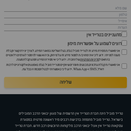
מתעניינים בטרייד אין
רוצים לשמוע על אפשרויות מימון
אני מאשר/ת מסירת מידע זה לטרייד מוביל בע"מ, בעל השליטה במאגר המידע, לצורך יצירת קשר וקבלת
מענה לפנייתי. ידוע לי כי איני מחויב/ת למסור מידע זה על פי חוק, וכי הוא עשוי להימסר לגורמים רלוונטיים
בהתאם ל
מדיניות הפרטיות
של החברה. ידוע לי כי אי מסירת המידע תמנע קבלת מענה.
אני מאשר/ת קבלת עדכונים, מבצעים וחומרים שיווקיים מטרייד מוביל בע"מ באמצעים אלקטרוניים לרבות
דוא״ל, SMS ו-WhatsApp. ידוע לי כי באפשרותי לבטל הסכמה זו בכל עת.
שליחה
טרייד מוביל הינה חברת הטרייד אין הרשמית של מגוון יבואני הרכב המובילים
בישראל. טרייד מוביל מתמחה ברכישת רכבים מיד ראשונה פרטית במסגרת
עסקאות טרייד אין אצל יבואני הרכב מלקוחות הרוכשים רכב חדש. חברת טרייד