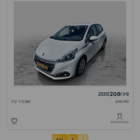
208
פיג'ו
|
2020
₪40,450
113,582 ק"מ
בעלות פרטית
1
2
הבא