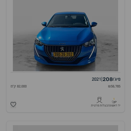
208
פיג'ו
|
2021
₪56,785
82,000 ק"מ
1
יד ראשונה
בעלות פרטית