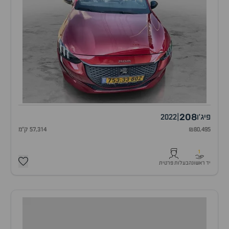
208
פיג'ו
|
2022
₪80,495
57,314 ק"מ
1
יד ראשונה
בעלות פרטית