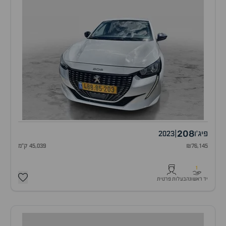
208
פיג'ו
|
2023
₪76,145
45,039 ק"מ
1
יד ראשונה
בעלות פרטית