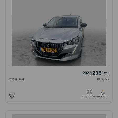
208
פיג'ו
|
2022
₪63,555
42,624 ק"מ
1
יד ראשונה
בעלות פרטית