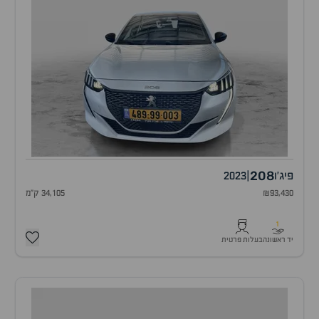
208
פיג'ו
|
2023
₪93,430
34,105 ק"מ
1
יד ראשונה
בעלות פרטית