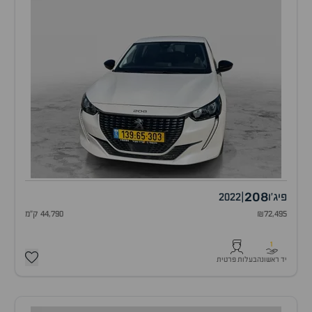
208
פיג'ו
|
2022
₪72,495
44,790 ק"מ
1
יד ראשונה
בעלות פרטית