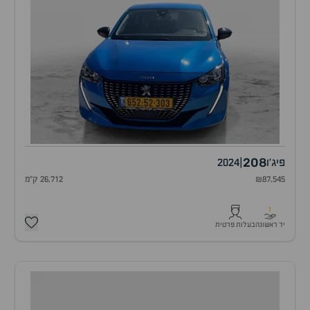
208
פיג'ו
|
2024
₪87,545
26,712 ק"מ
1
יד ראשונה
בעלות פרטית