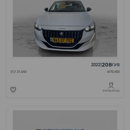
208
פיג'ו
|
2022
₪70,450
21,043 ק"מ
בעלות פרטית