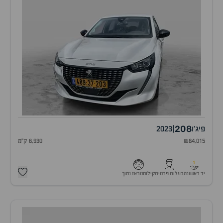
208
פיג'ו
|
2023
₪84,015
6,930 ק"מ
1
יד ראשונה
בעלות פרטית
קילומטראז נמוך