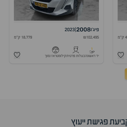
2008
פיג'ו
|
2023
מ
₪102,495
18,779 ק"מ
1
יד ראשונה
בעלות פרטית
קילומטראז נמוך
ביעת פגישת ייעוץ