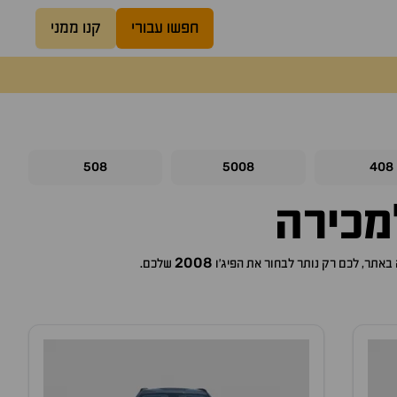
חפשו עבורי
קנו ממני
508
5008
408
כירה
2008
פיג'ו
שלכם.