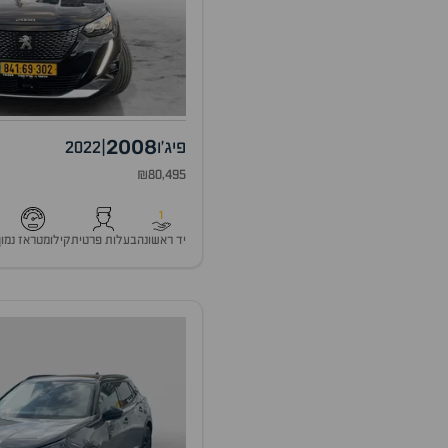
2008
פיג'ו
|
2022
₪80,495
1
יד ראשונה
בעלות פרטית
קילומטראז נמוך