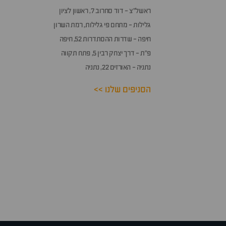
ראשל״צ - דוד סחרוב 7, ראשון לציון
גלילות - מתחם פי גלילות, רמת השרון
חיפה - שדרות ההסתדרות 52, חיפה
פ״ת - דרך יצחק רבין 5, פתח תקווה
נתניה - האורזים 22, נתניה
הסניפים שלנו >>