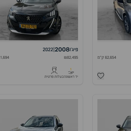
2008
פיג'ו
|
2022
62,654 ק"מ
₪82,495
81,694 ק"
1
יד ראשונה
בעלות פרטית