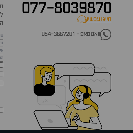
077-8039870
נש
למ
חייגו עכשיו
call now
הש
וואטסאפ - 054-3887201