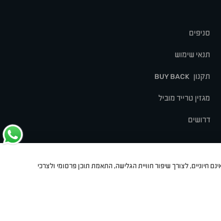
סניפים
תנאי שימוש
תקנון
BUY BACK
מגזין טרייד מוביל
דרושים
נם חיוניים, לצורך שיפור חוויית הגלישה, התאמת תוכן פרסומי ולצרכי
לט
סיאט
מיצובישי
סוזוקי
הונדה
סובארו
סרס
אקספנג
Dev