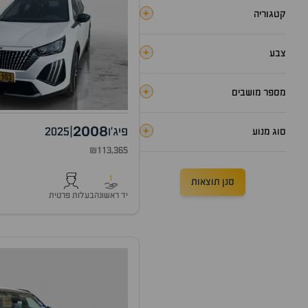
+
קטגוריה
+
צבע
+
מספר מושבים
2008
+
פיג'ו
|
2025
סוג מנוע
₪113,365
1
סנן תוצאות
יד ראשונה
בעלות פרטית