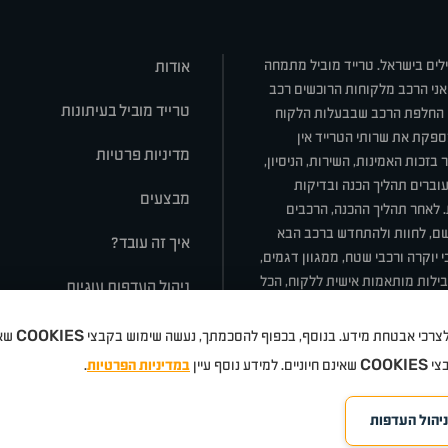
ילים בישראל. טרייד מוביל מתמחה
אודות
אני הרכב מלקוחות הרוכשים רכב
טרייד מוביל בעיתונות
או החלפת הרכב שבבעלות הלקוח
ספקת את שרותי הטרייד אין
מדיניות פרטיות
בזכות האמינות, השירות, הניסיון,
וברים תהליך הכנה ובדיקות
מבצעים
ת. לאחר תהליך ההכנה, הרכבים
רשם, לחוות ולהתחדש ברכב הבא
איך זה עובד?
 יוקרה ורכבי שטח, ממגוון דגמים,
חבילות מותאמות אישית ללקוח, הכל
ניהול העדפות עוגיות
COOKIES
 ולצרכי אבטחת מידע. בנוסף, בכפוף להסכמתך, נעשה שימוש בקבצי
שאי
סלה
ניסאן
טויוטה
דאצ'יה
פולקסווגן
טסלה
ג'יפ
ב מ וו
לקסוס
אאודי
סקודה
יונדאי
רנו
שברו
COOKIES
בצי
שאינם חיוניים. למידע נוסף עיין
במדיניות הפרטיות
.
ניהול העדפות
©
eloped by Media Maven
כל הזכויות שמורות טרייד מוביל
אתרים
2026