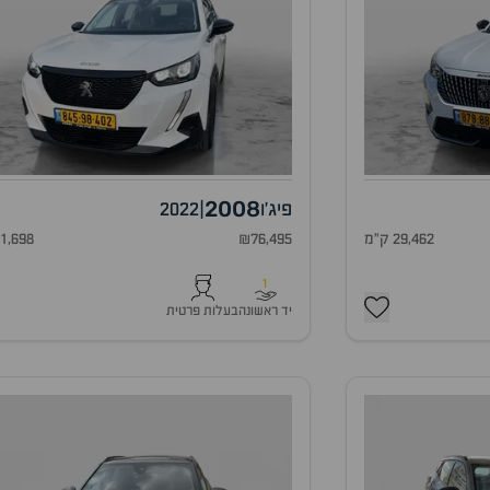
2008
פיג'ו
|
2022
29,462 ק"מ
₪76,495
71,698 ק"
1
יד ראשונה
בעלות פרטית