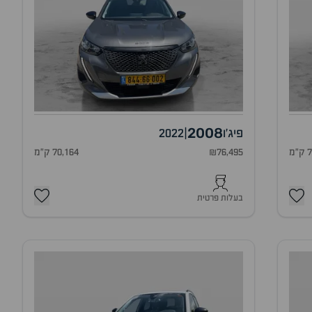
2008
פיג'ו
|
2022
מ
₪76,495
70,164 ק"מ
בעלות פרטית