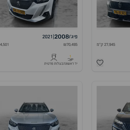
2008
פיג'ו
|
2021
27,945 ק"מ
₪70,495
74,501 ק"
1
יד ראשונה
בעלות פרטית