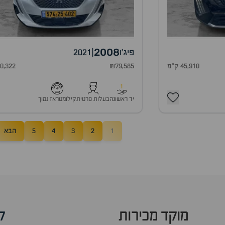
2008
פיג'ו
|
2021
45,910 ק"מ
₪79,585
40,322 ק"
1
יד ראשונה
בעלות פרטית
קילומטראז נמוך
1
2
3
4
5
הבא
מוקד מכירות
ק