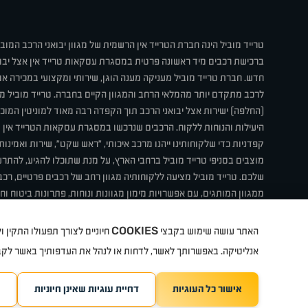
טרייד מוביל הינה חברת הטרייד אין הרשמית של מגוון יבואני הרכב המוב
ברכישת רכבים מיד ראשונה פרטית במסגרת עסקאות טרייד אין אצל יבו
חדש. חברת טרייד מוביל מעניקה מענה הוגן, שירותי ומקצועי במכירה 
לרכב מתקדם יותר מהמלאי הרחב והמגוון הקיים בחברה. טרייד מוביל מ
(החלפה) ישירות אצל יבואני הרכב תוך הקפדה רבה מאוד למוניטין המוכר 
היעילות והנוחות ללקוח. הרכבים שנרכשו במסגרת עסקאות הטרייד אין ע
קפדניות כדי שלקוחותינו ייהנו מרכב איכותי, "ראש שקט", שירות ואמינו
מוצבים בסניפי טרייד מוביל ברחבי הארץ, על מנת שתוכלו להגיע, להת
שלכם. טרייד מוביל מציעה ללקוחותיה מגוון רחב של רכבים פרטיים, רכבי
ממגוון המותגים, עם אפשרויות מימון מגוונות ונוחות, פתרונות ביטוח ו
תחת קורת גג אחת. טרייד מוביל – בדיוק הרכב שחיפשת.
COOKIES
האתר עושה שימוש בקבצי
חיוניים לצורך תפעולו התקין
קיה
סיטרואן
אופל
פיג'ו
MG
Geely
מזדה
בי ווי די
צ'רי
ט
אנליטיקה. באפשרותך לאשר, לדחות או לנהל את העדפותיך באשר לק
אישור כל העוגיות
דחיית עוגיות שאינן חיוניות
TradeMobile instagram
ריגו מרקטינג - קידום 
TradeMobile facebook
TradeMobile youtube