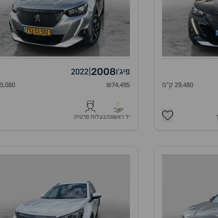
2008
פיג'ו
|
2022
29,480 ק"מ
₪74,495
45,080 ק"
1
יד ראשונה
בעלות פרטית