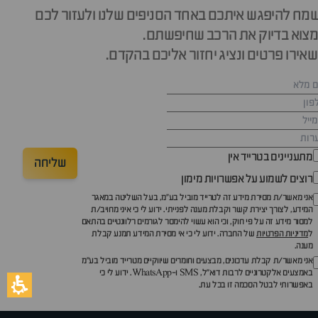
מח להיפגש איתכם באחד הסניפים שלנו ולעזור לכם
צוא בדיוק את הרכב שחיפשתם.
אירו פרטים ונציג יחזור אליכם בהקדם.
מתעניינים בטרייד אין
שליחה
רוצים לשמוע על אפשרויות מימון
אני מאשר/ת מסירת מידע זה לטרייד מוביל בע"מ, בעל השליטה במאגר
המידע, לצורך יצירת קשר וקבלת מענה לפנייתי. ידוע לי כי איני מחויב/ת
למסור מידע זה על פי חוק, וכי הוא עשוי להימסר לגורמים רלוונטיים בהתאם
ל
מדיניות הפרטיות
של החברה. ידוע לי כי אי מסירת המידע תמנע קבלת
מענה.
אני מאשר/ת קבלת עדכונים, מבצעים וחומרים שיווקיים מטרייד מוביל בע"מ
באמצעים אלקטרוניים לרבות דוא״ל, SMS ו-WhatsApp. ידוע לי כי
באפשרותי לבטל הסכמה זו בכל עת.