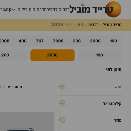
רכבים למכירה
דגמים מובילים
קטגורי
2008
טרייד מוביל
רכבים
פיג'ו
פיג'ו
5008
408
307
3008
208
2008
108
208
2008
108
סינון לפי
+
שנה
מתעניינים בר
+
קילומטראז׳
+
מחיר