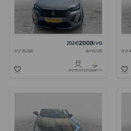
2008
פיג'ו
|
2024
מ
₪110,125
35,000 ק"מ
1
יד ראשונה
בעלות פרטית