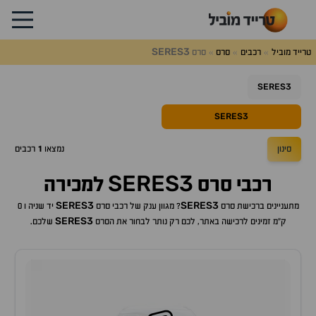
SERES3
טרייד מוביל
רכבים
סרס
סרס
SERES3
SERES3
סינון
נמצאו
1
רכבים
SERES3
רכבי
סרס
למכירה
SERES3
SERES3
מתעניינים ברכישת
סרס
? מגוון ענק של רכבי
סרס
יד שניה ו 0
SERES3
ק"מ זמינים לרכישה באתר, לכם רק נותר לבחור את ה
סרס
שלכם.