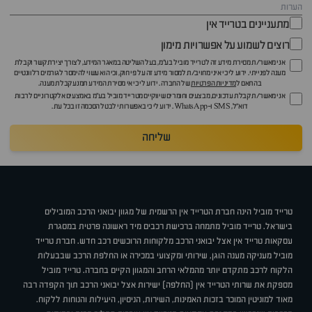
מתעניינים בטרייד אין
רוצים לשמוע על אפשרויות מימון
אני מאשר/ת מסירת מידע זה לטרייד מוביל בע"מ, בעל השליטה במאגר המידע, לצורך יצירת קשר וקבלת
מענה לפנייתי. ידוע לי כי איני מחויב/ת למסור מידע זה על פי חוק, וכי הוא עשוי להימסר לגורמים רלוונטיים
בהתאם ל
מדיניות הפרטיות
של החברה. ידוע לי כי אי מסירת המידע תמנע קבלת מענה.
אני מאשר/ת קבלת עדכונים, מבצעים וחומרים שיווקיים מטרייד מוביל בע"מ באמצעים אלקטרוניים לרבות
דוא״ל, SMS ו-WhatsApp. ידוע לי כי באפשרותי לבטל הסכמה זו בכל עת.
שליחה
טרייד מוביל הינה חברת הטרייד אין הרשמית של מגוון יבואני הרכב המובילים
בישראל. טרייד מוביל מתמחה ברכישת רכבים מיד ראשונה פרטית במסגרת
עסקאות טרייד אין אצל יבואני הרכב מלקוחות הרוכשים רכב חדש. חברת טרייד
מוביל מעניקה מענה הוגן, שירותי ומקצועי במכירה או החלפת הרכב שבבעלות
הלקוח לרכב מתקדם יותר מהמלאי הרחב והמגוון הקיים בחברה. טרייד מוביל
מספקת את שרותי הטרייד אין (החלפה) ישירות אצל יבואני הרכב תוך הקפדה רבה
מאוד למוניטין המוכר בזכות האמינות, השירות, הניסיון, היעילות והנוחות ללקוח.