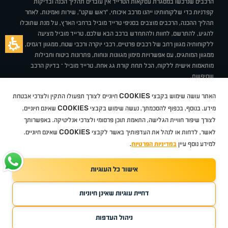
הרכבים שנרכשו במסגרת עסקאות הטרייד אין עוברים תהליך הכנה ובדיקות
קפדניות כדי שלקוחותינו ייהנו מרכב איכותי, "ראש שקט", שירות ואמינות. לאחר
תהליך ההכנה, הרכבים מוצבים בסניפי טרייד מוביל ברחבי הארץ, על מנת שתוכלו
להגיע, להתרשם, לחוות ולהתחדש ברכב הבא שלכם. טרייד מוביל מציעה
ללקוחותיה מגוון רחב של רכבים פרטיים, רכבי יוקרה ורכבי שטח, ממגוון דגמים,
ממגוון המותגים, עם אפשרויות מימון מגוונות ונוחות, פתרונות ביטוח וחבילות
מותאמות אישית ללקוח, הכל תחת קורת גג אחת. טרייד מוביל – בדיוק הרכב
שחיפשת.
אודות
סניפים
טרייד מוביל בעיתונות
תנאי שימוש
מדיניות פרטיות
COOKIES
האתר עושה שימוש בקבצי
חיוניים לצורך תפעולו התקין ולצרכי אבטחת
BUY BACK
תקנון
מבצעים
מגזין טרייד מוביל
איך זה עובד?
דרושים
COOKIES
ניהול העדפות עוגיות
מידע. בנוסף, בכפוף להסכמתך, נעשה שימוש בקבצי
שאינם חיוניים,
לצורך שיפור חוויית הגלישה, התאמת תוכן פרסומי ולצרכי אנליטיקה. באפשרותך
COOKIES
לאשר, לדחות או לנהל את העדפותיך באשר לקבצי
שאינם חיוניים.
קיה
סיטרואן
אופל
פיג'ו
MG
Geely
מזדה
בי ווי די
צ'רי
טסלה
ניסאן
טויוטה
דאצ'יה
פולקסווגן
טסלה
ג'יפ
ב מ וו
לקסוס
אאודי
סקודה
יונדאי
רנו
שברולט
סיאט
מיצובישי
סוזוקי
הונדה
סובארו
סרס
אקספנג
למידע נוסף עיין
במדיניות הפרטיות
.
אישור כל העוגיות
TradeMobile instagram
TradeMobile facebook
TradeMobile youtube
Developed by Media Maven
דחיית עוגיות שאינן חיוניות
©
כל הזכויות שמורות טרייד מוביל
2026
ריגו מרקטינג - קידום אתרים
ניהול העדפות