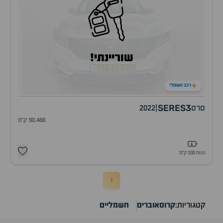
שוריינתי!
רכב חשמלי
SERES3
סרס
|
2022
90,488 ק"מ
טווח 330 ק״מ
1
קטגוריות:
קרוסאוברים
חשמליים