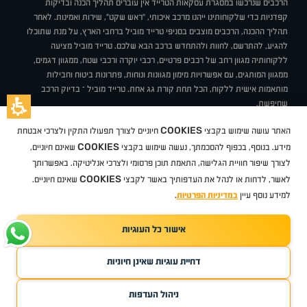
הרכבים שנרכשו במסגרת עסקאות הטרייד אין עוברים תהליך הכנה ובדיקות
קפדניות כדי שלקוחותינו ייהנו מרכב איכותי, "ראש שקט", שירות ואמינות. לאחר
תהליך ההכנה, הרכבים מוצבים בסניפי טרייד מוביל ברחבי הארץ, על מנת שתוכלו
להגיע, להתרשם, לחוות ולהתחדש ברכב הבא שלכם. טרייד מוביל מציעה
ללקוחותיה מגוון רחב של רכבים פרטיים, רכבי יוקרה ורכבי שטח, ממגוון דגמים,
ממגוון המותגים, עם אפשרויות מימון מגוונות ונוחות, פתרונות ביטוח וחבילות
מותאמות אישית ללקוח, הכל תחת קורת גג אחת. טרייד מוביל – בדיוק הרכב
שחיפשת.
אודות
סניפים
טרייד מוביל בעיתונות
תנאי שימוש
מדיניות פרטיות
COOKIES
האתר עושה שימוש בקבצי
חיוניים לצורך תפעולו התקין ולצרכי אבטחת
BUY BACK
תקנון
מבצעים
מגזין טרייד מוביל
איך זה עובד?
דרושים
COOKIES
ניהול העדפות עוגיות
מידע. בנוסף, בכפוף להסכמתך, נעשה שימוש בקבצי
שאינם חיוניים,
לצורך שיפור חוויית הגלישה, התאמת תוכן פרסומי ולצרכי אנליטיקה. באפשרותך
COOKIES
לאשר, לדחות או לנהל את העדפותיך באשר לקבצי
שאינם חיוניים.
קיה
סיטרואן
אופל
פיג'ו
MG
Geely
מזדה
בי ווי די
צ'רי
טסלה
ניסאן
טויוטה
דאצ'יה
פולקסווגן
טסלה
ג'יפ
ב מ וו
לקסוס
אאודי
סקודה
יונדאי
רנו
שברולט
סיאט
מיצובישי
סוזוקי
הונדה
סובארו
סרס
אקספנג
למידע נוסף עיין
במדיניות הפרטיות
.
אישור כל העוגיות
TradeMobile instagram
TradeMobile facebook
TradeMobile youtube
Developed by Media Maven
דחיית עוגיות שאינן חיוניות
©
כל הזכויות שמורות טרייד מוביל
2026
ריגו מרקטינג - קידום אתרים
ניהול העדפות