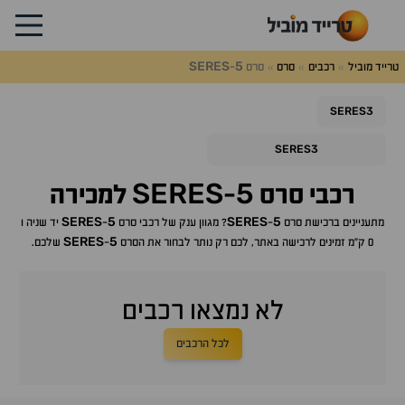
SERES
5
טרייד מוביל
רכבים
סרס
סרס
-
SERES3
SERES3
SERES
5
רכבי
סרס
-
למכירה
SERES
5
SERES
5
מתעניינים ברכישת
סרס
-
? מגוון ענק של רכבי
סרס
-
יד שניה ו
SERES
5
0 ק"מ זמינים לרכישה באתר, לכם רק נותר לבחור את ה
סרס
-
שלכם.
לא נמצאו רכבים
לכל הרכבים