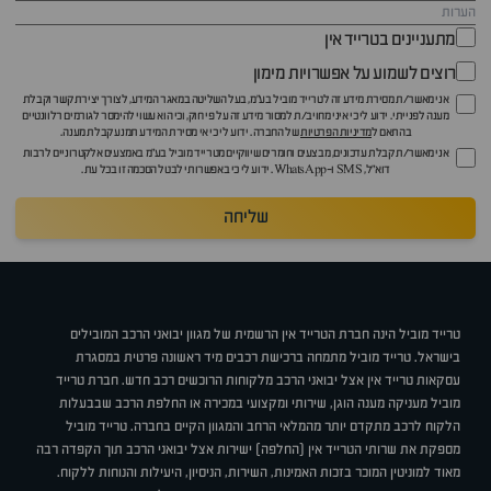
מתעניינים בטרייד אין
רוצים לשמוע על אפשרויות מימון
אני מאשר/ת מסירת מידע זה לטרייד מוביל בע"מ, בעל השליטה במאגר המידע, לצורך יצירת קשר וקבלת
מענה לפנייתי. ידוע לי כי איני מחויב/ת למסור מידע זה על פי חוק, וכי הוא עשוי להימסר לגורמים רלוונטיים
בהתאם ל
מדיניות הפרטיות
של החברה. ידוע לי כי אי מסירת המידע תמנע קבלת מענה.
אני מאשר/ת קבלת עדכונים, מבצעים וחומרים שיווקיים מטרייד מוביל בע"מ באמצעים אלקטרוניים לרבות
דוא״ל, SMS ו-WhatsApp. ידוע לי כי באפשרותי לבטל הסכמה זו בכל עת.
שליחה
טרייד מוביל הינה חברת הטרייד אין הרשמית של מגוון יבואני הרכב המובילים
בישראל. טרייד מוביל מתמחה ברכישת רכבים מיד ראשונה פרטית במסגרת
עסקאות טרייד אין אצל יבואני הרכב מלקוחות הרוכשים רכב חדש. חברת טרייד
מוביל מעניקה מענה הוגן, שירותי ומקצועי במכירה או החלפת הרכב שבבעלות
הלקוח לרכב מתקדם יותר מהמלאי הרחב והמגוון הקיים בחברה. טרייד מוביל
מספקת את שרותי הטרייד אין (החלפה) ישירות אצל יבואני הרכב תוך הקפדה רבה
מאוד למוניטין המוכר בזכות האמינות, השירות, הניסיון, היעילות והנוחות ללקוח.