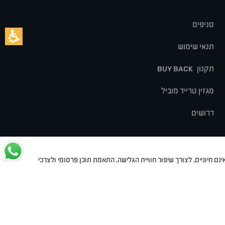
סניפים
תנאי שימוש
תקנון
BUY BACK
מגזין טרייד מוביל
דרושים
נם חיוניים, לצורך שיפור חוויית הגלישה, התאמת תוכן פרסומי ולצרכי
לט
סיאט
מיצובישי
סוזוקי
הונדה
סובארו
סרס
אקספנג
Dev