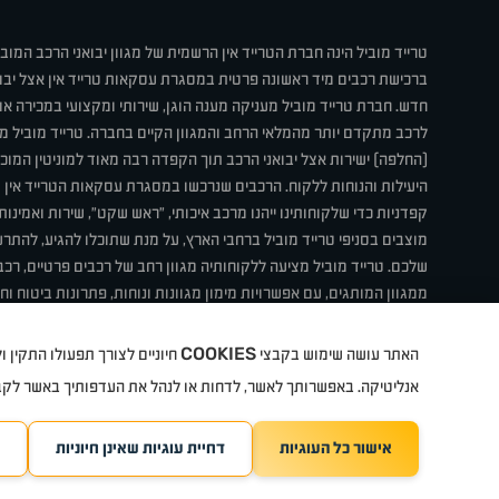
טרייד מוביל הינה חברת הטרייד אין הרשמית של מגוון יבואני הרכב המוב
ברכישת רכבים מיד ראשונה פרטית במסגרת עסקאות טרייד אין אצל יבו
חדש. חברת טרייד מוביל מעניקה מענה הוגן, שירותי ומקצועי במכירה 
לרכב מתקדם יותר מהמלאי הרחב והמגוון הקיים בחברה. טרייד מוביל מ
(החלפה) ישירות אצל יבואני הרכב תוך הקפדה רבה מאוד למוניטין המוכר 
היעילות והנוחות ללקוח. הרכבים שנרכשו במסגרת עסקאות הטרייד אין ע
קפדניות כדי שלקוחותינו ייהנו מרכב איכותי, "ראש שקט", שירות ואמינו
מוצבים בסניפי טרייד מוביל ברחבי הארץ, על מנת שתוכלו להגיע, להת
שלכם. טרייד מוביל מציעה ללקוחותיה מגוון רחב של רכבים פרטיים, רכבי
ממגוון המותגים, עם אפשרויות מימון מגוונות ונוחות, פתרונות ביטוח ו
תחת קורת גג אחת. טרייד מוביל – בדיוק הרכב שחיפשת.
COOKIES
האתר עושה שימוש בקבצי
חיוניים לצורך תפעולו התקין
קיה
סיטרואן
אופל
פיג'ו
MG
Geely
מזדה
בי ווי די
צ'רי
ט
אנליטיקה. באפשרותך לאשר, לדחות או לנהל את העדפותיך באשר לק
אישור כל העוגיות
דחיית עוגיות שאינן חיוניות
TradeMobile instagram
ריגו מרקטינג - קידום 
TradeMobile facebook
TradeMobile youtube