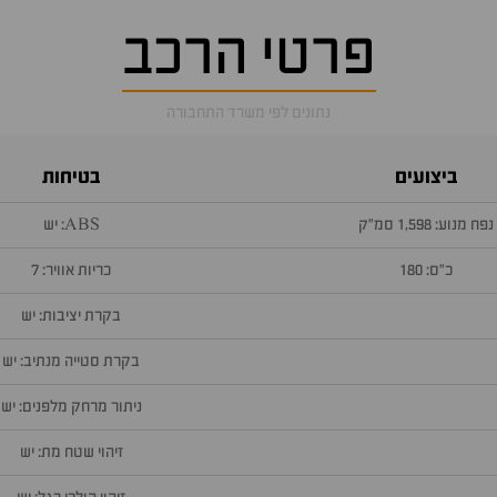
פרטי הרכב
נתונים לפי משרד התחבורה
ביצועים
בטיחות
נפח מנוע: 1,598 סמ״ק
ABS: יש
כ״ס: 180
כריות אוויר: 7
בקרת יציבות: יש
בקרת סטייה מנתיב: יש
ניתור מרחק מלפנים: יש
זיהוי שטח מת: יש