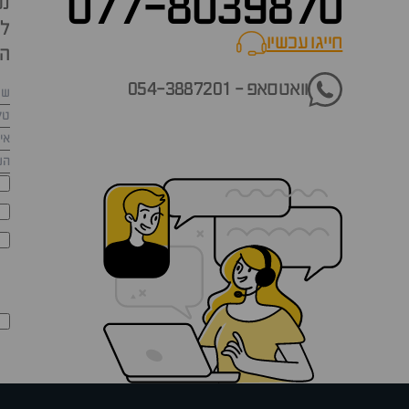
077-8039870
נש
למ
חייגו עכשיו
call now
הש
וואטסאפ - 054-3887201