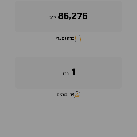
86,276
ק״מ
כמה נסעתי
1
פרטי
יד ובעלים