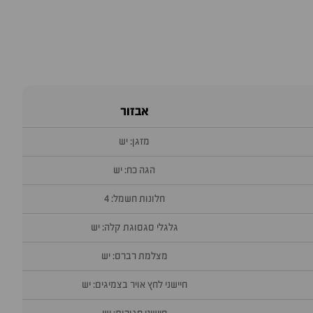
אבזור
מזגן: יש
הגה כח: יש
חלונות חשמל: 4
גלגלי סגסוגת קלה: יש
מצלמת רברס: יש
חיישני לחץ אויר בצמיגים: יש