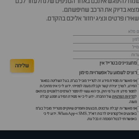
מח להיפגש איתכם באחד הסניפים שלנו ולעזור לכם
צוא בדיוק את הרכב שחיפשתם.
אירו פרטים ונציג יחזור אליכם בהקדם.
מתעניינים בטרייד אין
שליחה
רוצים לשמוע על אפשרויות מימון
אני מאשר/ת מסירת מידע זה לטרייד מוביל בע"מ, בעל השליטה במאגר
המידע, לצורך יצירת קשר וקבלת מענה לפנייתי. ידוע לי כי איני מחויב/ת
למסור מידע זה על פי חוק, וכי הוא עשוי להימסר לגורמים רלוונטיים בהתאם
ל
מדיניות הפרטיות
של החברה. ידוע לי כי אי מסירת המידע תמנע קבלת
מענה.
אני מאשר/ת קבלת עדכונים, מבצעים וחומרים שיווקיים מטרייד מוביל בע"מ
באמצעים אלקטרוניים לרבות דוא״ל, SMS ו-WhatsApp. ידוע לי כי
באפשרותי לבטל הסכמה זו בכל עת.