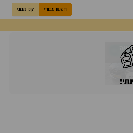
חפשו עבורי
קנו ממני
נתי!