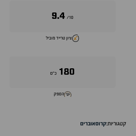
9.4
10/
ציון טרייד מוביל
180
כ״ס
הספק
קטגוריות:
קרוסאוברים