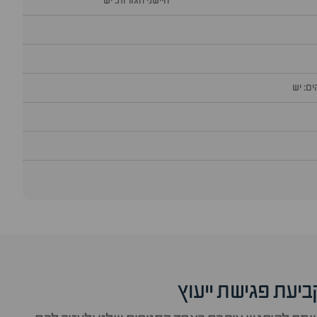
חיישני חגורות: יש
ם: יש
ביעת פגישת ייעוץ