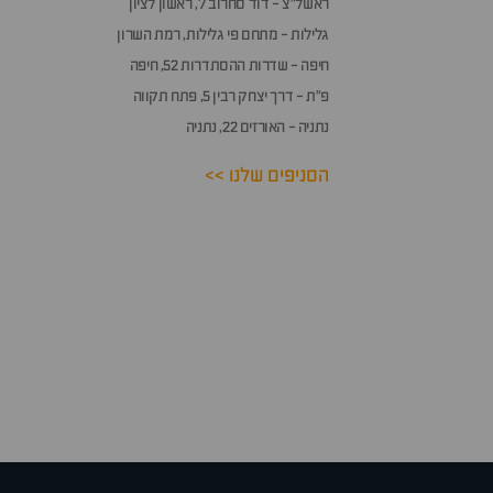
ראשל״צ - דוד סחרוב 7, ראשון לציון
גלילות - מתחם פי גלילות, רמת השרון
חיפה - שדרות ההסתדרות 52, חיפה
פ״ת - דרך יצחק רבין 5, פתח תקווה
נתניה - האורזים 22, נתניה
הסניפים שלנו >>