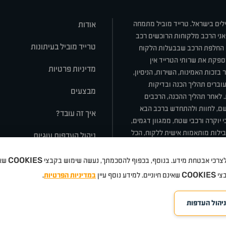
ילים בישראל. טרייד מוביל מתמחה
אודות
אני הרכב מלקוחות הרוכשים רכב
טרייד מוביל בעיתונות
או החלפת הרכב שבבעלות הלקוח
ספקת את שרותי הטרייד אין
מדיניות פרטיות
בזכות האמינות, השירות, הניסיון,
וברים תהליך הכנה ובדיקות
מבצעים
ת. לאחר תהליך ההכנה, הרכבים
רשם, לחוות ולהתחדש ברכב הבא
איך זה עובד?
 יוקרה ורכבי שטח, ממגוון דגמים,
חבילות מותאמות אישית ללקוח, הכל
ניהול העדפות עוגיות
COOKIES
 ולצרכי אבטחת מידע. בנוסף, בכפוף להסכמתך, נעשה שימוש בקבצי
שאי
סלה
ניסאן
טויוטה
דאצ'יה
פולקסווגן
טסלה
ג'יפ
ב מ וו
לקסוס
אאודי
סקודה
יונדאי
רנו
שברו
COOKIES
בצי
שאינם חיוניים. למידע נוסף עיין
במדיניות הפרטיות
.
ניהול העדפות
©
eloped by Media Maven
כל הזכויות שמורות טרייד מוביל
אתרים
2026