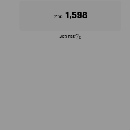
1,598
סמ״ק
נפח מנוע