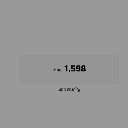
1,598
סמ״ק
נפח מנוע