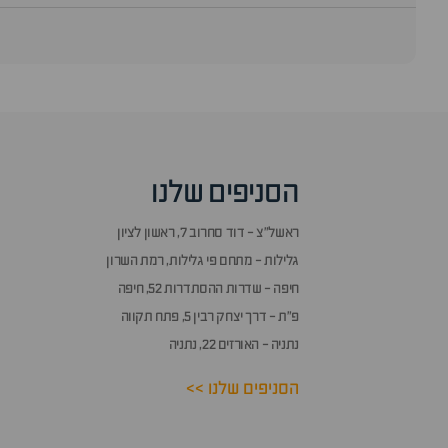
סוף
אזור
שאלות
הסניפים שלנו
ותשובות
ראשל״צ - דוד סחרוב 7, ראשון לציון
גלילות - מתחם פי גלילות, רמת השרון
חיפה - שדרות ההסתדרות 52, חיפה
פ״ת - דרך יצחק רבין 5, פתח תקווה
נתניה - האורזים 22, נתניה
הסניפים שלנו >>