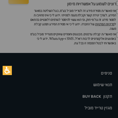
רוצים לשמוע על אפשרויות מימון
אני מאשר/ת מסירת מידע זה לטרייד מוביל בע"מ, בעל השליטה במאגר
המידע, לצורך יצירת קשר וקבלת מענה לפנייתי. ידוע לי כי איני מחויב/ת
למסור מידע זה על פי חוק, וכי הוא עשוי להימסר לגורמים רלוונטיים בהתאם
ל
מדיניות הפרטיות
של החברה. ידוע לי כי אי מסירת המידע תמנע קבלת
מענה.
אני מאשר/ת קבלת עדכונים, מבצעים וחומרים שיווקיים מטרייד מוביל בע"מ
באמצעים אלקטרוניים לרבות דוא״ל, SMS ו-WhatsApp. ידוע לי כי
באפשרותי לבטל הסכמה זו בכל עת.
סניפים
תנאי שימוש
תקנון
BUY BACK
מגזין טרייד מוביל