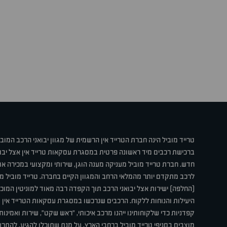
טרייד מוביל הינה חברת הטרייד אין הרשמית של מגוון יבואני הרכב המוב
ברכישת רכבים מיד ראשונה פרטית במסגרת עסקאות טרייד אין אצל יבו
חדש. חברת טרייד מוביל מעניקה מענה הוגן, שירותי ומקצועי במכירה 
לרכב מתקדם יותר מהמלאי הרחב והמגוון הקיים בחברה. טרייד מוביל מ
(החלפה) ישירות אצל יבואני הרכב תוך הקפדה רבה מאוד למוניטין המוכר 
היעילות והנוחות ללקוח. הרכבים שנרכשו במסגרת עסקאות הטרייד אין ע
קפדניות כדי שלקוחותינו ייהנו מרכב איכותי, "ראש שקט", שירות ואמינו
מוצבים בסניפי טרייד מוביל ברחבי הארץ, על מנת שתוכלו להגיע, להת