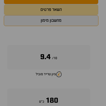
השאר פרטים
מחשבון מימון
9.4
10/
ציון טרייד מוביל
180
כ״ס