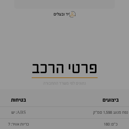
יד ובעלים
פרטי הרכב
נתונים לפי משרד התחבורה
ביצועים
בטיחות
נפח מנוע: 1,598 סמ״ק
ABS: יש
כ״ס: 180
כריות אוויר: 7