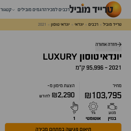
רכבים למכירה
דגמים מובילים
קטגורי
טרייד מוביל
רכבים
יונדאי
יונדאי טוסון
2021
דלג
מעל
חזרה אחורה
שאלות
LUXURY
ותשובות
יונדאי
טוסון
2021
-
95,996 ק״מ
מחיר
הצעת מימון מ-
₪103,795
₪2,290
לחודש
מנוע
גיר
יד
בנזין
אוטומטי
1
תיאום פגישה במתחם מכירה