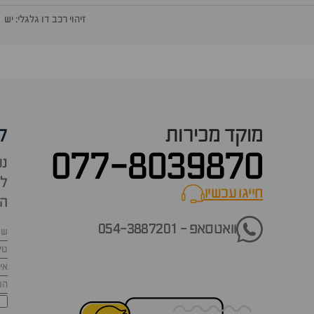
זיהוי רכב דו גלגלי: יש
מוקד מכירות
ק
077-8039870
נש
למ
חייגו עכשיו
call now
הש
וואטסאפ - 054-3887201