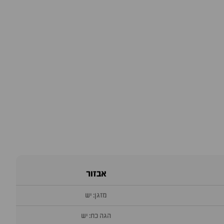
אבזור
מזגן: יש
הגה כח: יש