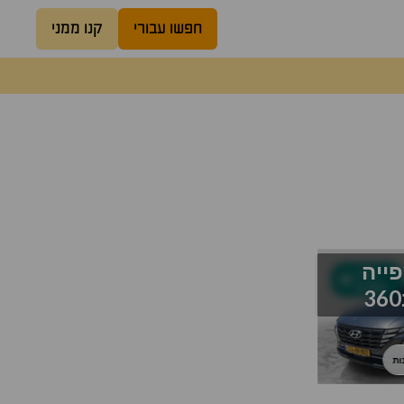
חפשו עבורי
קנו ממני