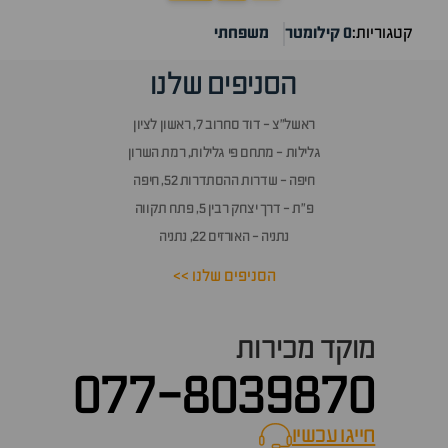
קטגוריות:
0 קילומטר
משפחתי
הסניפים שלנו
ראשל״צ - דוד סחרוב 7, ראשון לציון
גלילות - מתחם פי גלילות, רמת השרון
חיפה - שדרות ההסתדרות 52, חיפה
פ״ת - דרך יצחק רבין 5, פתח תקווה
נתניה - האורזים 22, נתניה
הסניפים שלנו >>
מוקד מכירות
077-8039870
חייגו עכשיו
call now