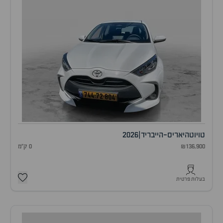
טויוטה
יאריס-הייבריד
|
2026
₪136,900
0 ק"מ
בעלות פרטית