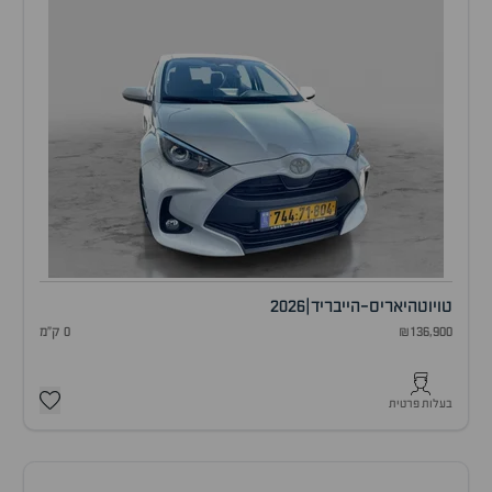
טויוטה
יאריס-הייבריד
|
2026
₪136,900
0 ק"מ
בעלות פרטית