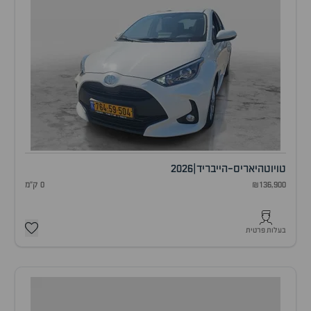
טויוטה
יאריס-הייבריד
|
2026
₪136,900
0 ק"מ
בעלות פרטית