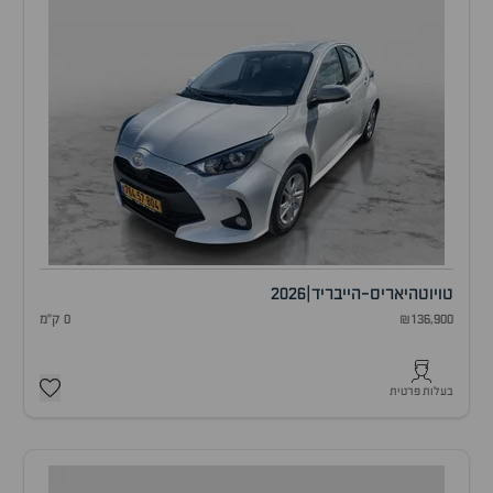
טויוטה
יאריס-הייבריד
|
2026
₪136,900
0 ק"מ
בעלות פרטית