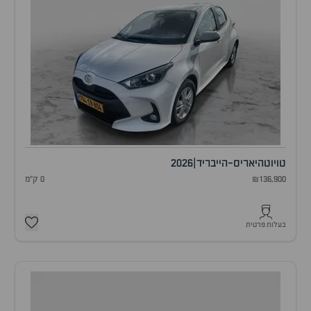
טויוטה
יאריס-הייבריד
|
2026
₪136,900
0 ק"מ
בעלות פרטית