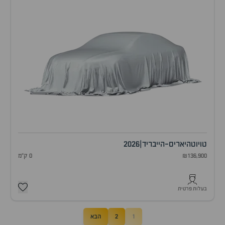
טויוטה
יאריס-הייבריד
|
2026
₪136,900
0 ק"מ
בעלות פרטית
1
2
הבא