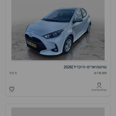
טויוטה
יאריס-הייבריד
|
2026
₪136,900
0 ק"מ
בעלות פרטית