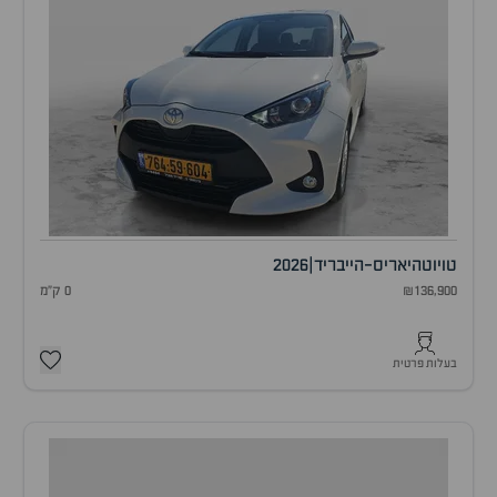
טויוטה
יאריס-הייבריד
|
2026
₪136,900
0 ק"מ
בעלות פרטית