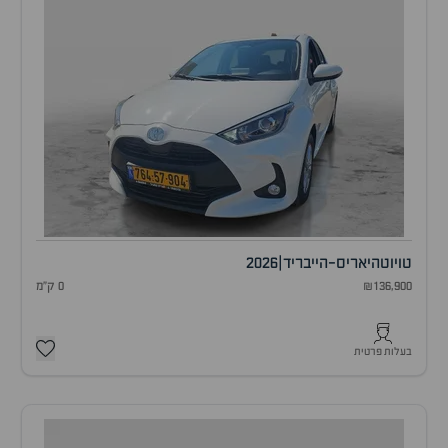
טויוטה
יאריס-הייבריד
|
2026
₪136,900
0 ק"מ
בעלות פרטית