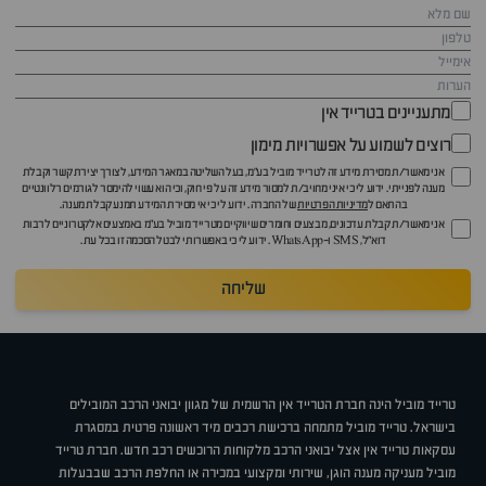
מתעניינים בטרייד אין
רוצים לשמוע על אפשרויות מימון
אני מאשר/ת מסירת מידע זה לטרייד מוביל בע"מ, בעל השליטה במאגר המידע, לצורך יצירת קשר וקבלת
מענה לפנייתי. ידוע לי כי איני מחויב/ת למסור מידע זה על פי חוק, וכי הוא עשוי להימסר לגורמים רלוונטיים
בהתאם ל
מדיניות הפרטיות
של החברה. ידוע לי כי אי מסירת המידע תמנע קבלת מענה.
אני מאשר/ת קבלת עדכונים, מבצעים וחומרים שיווקיים מטרייד מוביל בע"מ באמצעים אלקטרוניים לרבות
דוא״ל, SMS ו-WhatsApp. ידוע לי כי באפשרותי לבטל הסכמה זו בכל עת.
שליחה
טרייד מוביל הינה חברת הטרייד אין הרשמית של מגוון יבואני הרכב המובילים
בישראל. טרייד מוביל מתמחה ברכישת רכבים מיד ראשונה פרטית במסגרת
עסקאות טרייד אין אצל יבואני הרכב מלקוחות הרוכשים רכב חדש. חברת טרייד
מוביל מעניקה מענה הוגן, שירותי ומקצועי במכירה או החלפת הרכב שבבעלות