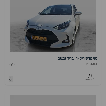
טויוטה
יאריס-הייבריד
|
2026
₪136,900
0 ק"מ
בעלות פרטית