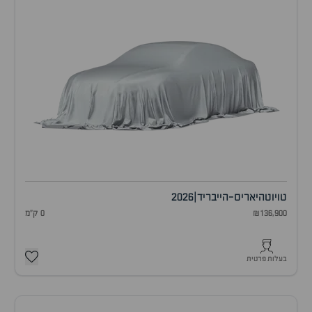
טויוטה
יאריס-הייבריד
|
2026
₪136,900
0 ק"מ
בעלות פרטית