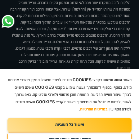
הלקוח לרכב מתקדם יותר מהמלאי הרחב והמגוון הקיים בחברה. טרייד מוביל
מספקת את שרותי הטרייד אין (החלפה) ישירות אצל יבואני הרכב תוך הקפדה רבה
מאוד למוניטין המוכר בזכות האמינות, השירות, הניסיון, היעילות והנוחות ללקוח.
הרכבים שנרכשו במסגרת עסקאות הטרייד אין עוברים תהליך הכנה ובדיקות
קפדניות כדי שלקוחותינו ייהנו מרכב איכותי, "ראש שקט", שירות ואמינות. לאחר
תהליך ההכנה, הרכבים מוצבים בסניפי טרייד מוביל ברחבי הארץ, על מנת שתוכלו
להגיע, להתרשם, לחוות ולהתחדש ברכב הבא שלכם. טרייד מוביל מציעה
ללקוחותיה מגוון רחב של רכבים פרטיים, רכבי יוקרה ורכבי שטח, ממגוון דגמים,
ממגוון המותגים, עם אפשרויות מימון מגוונות ונוחות, פתרונות ביטוח וחבילות
מותאמות אישית ללקוח, הכל תחת קורת גג אחת. טרייד מוביל – בדיוק הרכב
שחיפשת.
אודות
סניפים
טרייד מוביל בעיתונות
תנאי שימוש
מדיניות פרטיות
COOKIES
האתר עושה שימוש בקבצי
חיוניים לצורך תפעולו התקין ולצרכי אבטחת
BUY BACK
תקנון
מבצעים
מגזין טרייד מוביל
איך זה עובד?
דרושים
COOKIES
ניהול העדפות עוגיות
מידע. בנוסף, בכפוף להסכמתך, נעשה שימוש בקבצי
שאינם חיוניים,
לצורך שיפור חוויית הגלישה, התאמת תוכן פרסומי ולצרכי אנליטיקה. באפשרותך
COOKIES
לאשר, לדחות או לנהל את העדפותיך באשר לקבצי
שאינם חיוניים.
קיה
סיטרואן
אופל
פיג'ו
MG
Geely
מזדה
בי ווי די
צ'רי
טסלה
ניסאן
טויוטה
דאצ'יה
פולקסווגן
טסלה
ג'יפ
ב מ וו
לקסוס
אאודי
סקודה
יונדאי
רנו
שברולט
סיאט
מיצובישי
סוזוקי
הונדה
סובארו
סרס
אקספנג
למידע נוסף עיין
במדיניות הפרטיות
.
אישור כל העוגיות
TradeMobile instagram
TradeMobile facebook
TradeMobile youtube
Developed by Media Maven