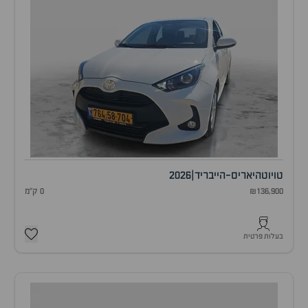
טויוטה
יאריס-הייבריד
|
2026
₪136,900
0 ק"מ
בעלות פרטית