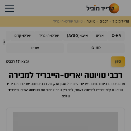
טרייד מוביל
רכבים
טויוטה
טויוטה יאריס-הייבריד
AYGO
C
HR
-
אוריס
אייגו-(
)
יאריס-הייבריד
יאריס-קרוס
קורו
>
C
HR
-
אוריס
סינון
נמצאו
17
רכבים
רכבי
טויוטה יאריס-הייבריד
למכירה
מתעניינים ברכישת
טויוטה יאריס-הייבריד
? מגוון ענק של רכבי
טויוטה יאריס-הייבריד
יד
שניה ו 0 ק"מ זמינים לרכישה באתר, לכם רק נותר לבחור את ה
טויוטה יאריס-הייבריד
שלכם.