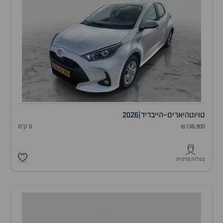
טויוטה
יאריס-הייבריד
|
2026
₪136,900
0 ק"מ
בעלות פרטית