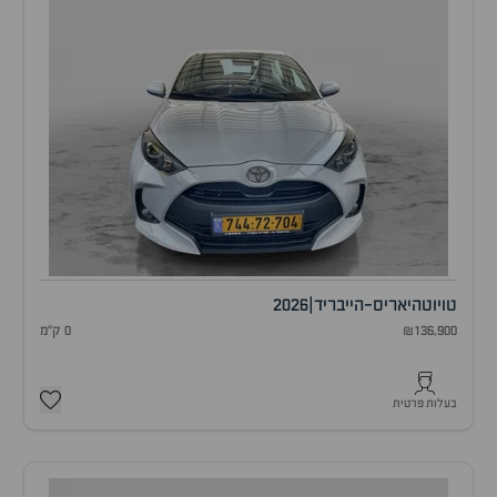
טויוטה
יאריס-הייבריד
|
2026
₪136,900
0 ק"מ
בעלות פרטית