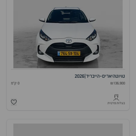
טויוטה
יאריס-הייבריד
|
2026
₪136,900
0 ק"מ
בעלות פרטית