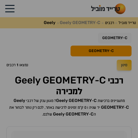
Geely
Geely
GEOMETRY
C
טרייד מוביל
רכבים
-
GEOMETRY
C
-
GEOMETRY
C
-
סינון
נמצאו
1
רכבים
Geely
GEOMETRY
C
רכבי
-
למכירה
Geely
Geely
GEOMETRY
C
מתעניינים ברכישת
-
? מגוון ענק של רכבי
GEOMETRY
C
-
יד שניה ו 0 ק"מ זמינים לרכישה באתר, לכם רק נותר לבחור את
Geely
GEOMETRY
C
ה
-
שלכם.