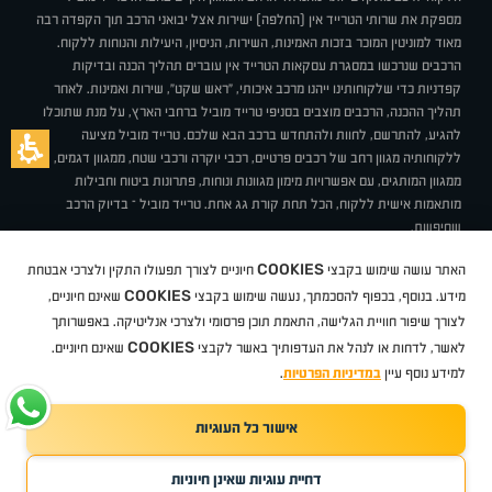
מספקת את שרותי הטרייד אין (החלפה) ישירות אצל יבואני הרכב תוך הקפדה רבה
מאוד למוניטין המוכר בזכות האמינות, השירות, הניסיון, היעילות והנוחות ללקוח.
הרכבים שנרכשו במסגרת עסקאות הטרייד אין עוברים תהליך הכנה ובדיקות
קפדניות כדי שלקוחותינו ייהנו מרכב איכותי, "ראש שקט", שירות ואמינות. לאחר
תהליך ההכנה, הרכבים מוצבים בסניפי טרייד מוביל ברחבי הארץ, על מנת שתוכלו
להגיע, להתרשם, לחוות ולהתחדש ברכב הבא שלכם. טרייד מוביל מציעה
ללקוחותיה מגוון רחב של רכבים פרטיים, רכבי יוקרה ורכבי שטח, ממגוון דגמים,
ממגוון המותגים, עם אפשרויות מימון מגוונות ונוחות, פתרונות ביטוח וחבילות
מותאמות אישית ללקוח, הכל תחת קורת גג אחת. טרייד מוביל – בדיוק הרכב
שחיפשת.
אודות
סניפים
טרייד מוביל בעיתונות
תנאי שימוש
מדיניות פרטיות
COOKIES
האתר עושה שימוש בקבצי
חיוניים לצורך תפעולו התקין ולצרכי אבטחת
BUY BACK
תקנון
מבצעים
מגזין טרייד מוביל
איך זה עובד?
דרושים
COOKIES
ניהול העדפות עוגיות
מידע. בנוסף, בכפוף להסכמתך, נעשה שימוש בקבצי
שאינם חיוניים,
לצורך שיפור חוויית הגלישה, התאמת תוכן פרסומי ולצרכי אנליטיקה. באפשרותך
COOKIES
לאשר, לדחות או לנהל את העדפותיך באשר לקבצי
שאינם חיוניים.
קיה
סיטרואן
אופל
פיג'ו
MG
Geely
מזדה
בי ווי די
צ'רי
טסלה
ניסאן
טויוטה
דאצ'יה
פולקסווגן
טסלה
ג'יפ
ב מ וו
לקסוס
אאודי
סקודה
יונדאי
רנו
שברולט
סיאט
מיצובישי
סוזוקי
הונדה
סובארו
סרס
אקספנג
למידע נוסף עיין
במדיניות הפרטיות
.
אישור כל העוגיות
TradeMobile instagram
TradeMobile facebook
TradeMobile youtube
Developed by Media Maven
דחיית עוגיות שאינן חיוניות
©
כל הזכויות שמורות טרייד מוביל
2026