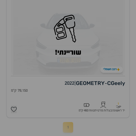
שוריינתי!
רכב חשמלי
GEOMETRY
C
Geely
2022
|
-
79,150 ק"מ
1
יד ראשונה
בעלות פרטית
טווח 460 ק״מ
1