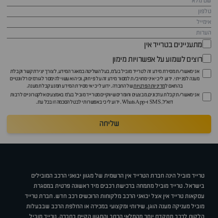
מתעניינים בטרייד אין
רוצים לשמוע על אפשרויות מימון
אני מאשר/ת מסירת מידע זה לטרייד מוביל בע"מ, בעל השליטה במאגר המידע, לצורך יצירת קשר וקבלת
מענה לפנייתי. ידוע לי כי איני מחויב/ת למסור מידע זה על פי חוק, וכי הוא עשוי להימסר לגורמים רלוונטיים
בהתאם ל
מדיניות הפרטיות
של החברה. ידוע לי כי אי מסירת המידע תמנע קבלת מענה.
אני מאשר/ת קבלת עדכונים, מבצעים וחומרים שיווקיים מטרייד מוביל בע"מ באמצעים אלקטרוניים לרבות
דוא״ל, SMS ו-WhatsApp. ידוע לי כי באפשרותי לבטל הסכמה זו בכל עת.
שליחה
טרייד מוביל הינה חברת הטרייד אין הרשמית של מגוון יבואני הרכב המובילים
בישראל. טרייד מוביל מתמחה ברכישת רכבים מיד ראשונה פרטית במסגרת
עסקאות טרייד אין אצל יבואני הרכב מלקוחות הרוכשים רכב חדש. חברת טרייד
מוביל מעניקה מענה הוגן, שירותי ומקצועי במכירה או החלפת הרכב שבבעלות
הלקוח לרכב מתקדם יותר מהמלאי הרחב והמגוון הקיים בחברה. טרייד מוביל