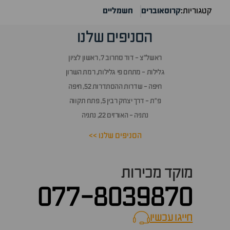
קטגוריות:
קרוסאוברים
חשמליים
הסניפים שלנו
ראשל״צ - דוד סחרוב 7, ראשון לציון
גלילות - מתחם פי גלילות, רמת השרון
חיפה - שדרות ההסתדרות 52, חיפה
פ״ת - דרך יצחק רבין 5, פתח תקווה
נתניה - האורזים 22, נתניה
הסניפים שלנו >>
מוקד מכירות
077-8039870
חייגו עכשיו
call now