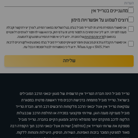
מתעניינים בטרייד אין
רוצים לשמוע על אפשרויות מימון
אני מאשר/ת מסירת מידע זה לטרייד מוביל בע"מ, בעל השליטה במאגר המידע, לצורך יצירת קשר וקבלת
מענה לפנייתי. ידוע לי כי איני מחויב/ת למסור מידע זה על פי חוק, וכי הוא עשוי להימסר לגורמים רלוונטיים
בהתאם ל
מדיניות הפרטיות
של החברה. ידוע לי כי אי מסירת המידע תמנע קבלת מענה.
אני מאשר/ת קבלת עדכונים, מבצעים וחומרים שיווקיים מטרייד מוביל בע"מ באמצעים אלקטרוניים לרבות
דוא״ל, SMS ו-WhatsApp. ידוע לי כי באפשרותי לבטל הסכמה זו בכל עת.
שליחה
טרייד מוביל הינה חברת הטרייד אין הרשמית של מגוון יבואני הרכב המובילים
בישראל. טרייד מוביל מתמחה ברכישת רכבים מיד ראשונה פרטית במסגרת
עסקאות טרייד אין אצל יבואני הרכב מלקוחות הרוכשים רכב חדש. חברת טרייד
מוביל מעניקה מענה הוגן, שירותי ומקצועי במכירה או החלפת הרכב שבבעלות
הלקוח לרכב מתקדם יותר מהמלאי הרחב והמגוון הקיים בחברה. טרייד מוביל
מספקת את שרותי הטרייד אין (החלפה) ישירות אצל יבואני הרכב תוך הקפדה רבה
מאוד למוניטין המוכר בזכות האמינות, השירות, הניסיון, היעילות והנוחות ללקוח.