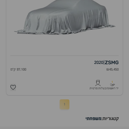
ZS
MG
2020
|
₪45,450
97,100 ק"מ
1
יד ראשונה
בעלות פרטית
1
קטגוריות:
משפחתי