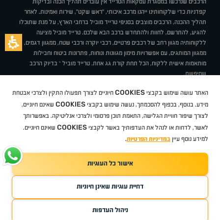
הרכבים שנרכשו במסגרת עסקאות הטרייד אין עוברים תהליך הכנה ובדיקות
קפדניות כדי שלקוחותינו ייהנו מרכב איכותי, "ראש שקט", שירות ואמינות. לאחר
תהליך ההכנה, הרכבים מוצבים בסניפי טרייד מוביל ברחבי הארץ, על מנת שתוכלו
להגיע, להתרשם, לחוות ולהתחדש ברכב הבא שלכם. טרייד מוביל מציעה
ללקוחותיה מגוון רחב של רכבים פרטיים, רכבי יוקרה ורכבי שטח, ממגוון דגמים,
ממגוון המותגים, עם אפשרויות מימון מגוונות ונוחות, פתרונות ביטוח וחבילות
מותאמות אישית ללקוח, הכל תחת קורת גג אחת. טרייד מוביל – בדיוק הרכב
שחיפשת.
אודות
סניפים
טרייד מוביל בעיתונות
תנאי שימוש
מדיניות פרטיות
COOKIES
האתר עושה שימוש בקבצי
חיוניים לצורך תפעולו התקין ולצרכי אבטחת
BUY BACK
תקנון
מבצעים
מגזין טרייד מוביל
איך זה עובד?
דרושים
COOKIES
ניהול העדפות עוגיות
מידע. בנוסף, בכפוף להסכמתך, נעשה שימוש בקבצי
שאינם חיוניים,
לצורך שיפור חוויית הגלישה, התאמת תוכן פרסומי ולצרכי אנליטיקה. באפשרותך
COOKIES
לאשר, לדחות או לנהל את העדפותיך באשר לקבצי
שאינם חיוניים.
קיה
סיטרואן
אופל
פיג'ו
MG
Geely
מזדה
בי ווי די
צ'רי
טסלה
ניסאן
טויוטה
דאצ'יה
פולקסווגן
טסלה
ג'יפ
ב מ וו
לקסוס
אאודי
סקודה
יונדאי
רנו
שברולט
סיאט
מיצובישי
סוזוקי
הונדה
סובארו
סרס
אקספנג
למידע נוסף עיין
במדיניות הפרטיות
.
אישור כל העוגיות
TradeMobile instagram
TradeMobile facebook
TradeMobile youtube
Developed by Media Maven
דחיית עוגיות שאינן חיוניות
©
כל הזכויות שמורות טרייד מוביל
2026
ריגו מרקטינג - קידום אתרים
ניהול העדפות