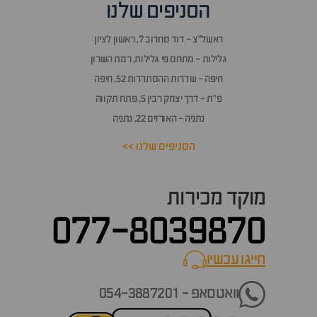
הסניפים שלנו
ראשל״צ - דוד סחרוב 7, ראשון לציון
גלילות - מתחם פי גלילות, רמת השרון
חיפה - שדרות ההסתדרות 52, חיפה
פ״ת - דרך יצחק רבין 5, פתח תקווה
נתניה - האורזים 22, נתניה
הסניפים שלנו >>
מוקד מכירות
077-8039870
חייגו עכשיו
call now
וואטסאפ - 054-3887201