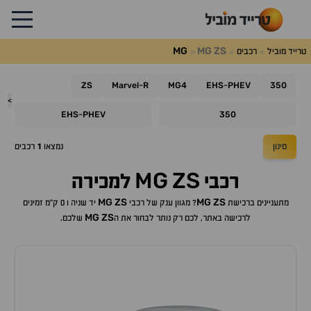
MG
MG
ZS
טרייד מוביל
רכבים
ZS
Marvel
R
MG4
EHS
PHEV
350
-
-
>
EHS
PHEV
350
-
סינון
נמצאו
1
רכבים
MG
ZS
רכבי
למכירה
MG
ZS
MG
ZS
מתעניינים ברכישת
? מגוון ענק של רכבי
יד שניה ו 0 ק"מ זמינים
MG
ZS
לרכישה באתר, לכם רק נותר לבחור את ה
שלכם.