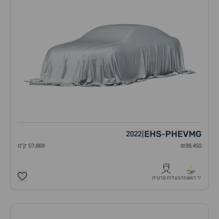
EHS
PHEV
MG
2022
|
-
₪99,450
57,869 ק"מ
1
יד ראשונה
בעלות פרטית