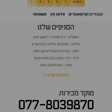
הקודם
1
2
3
4
5
קטגוריות:
קרוסאוברים
פלאג אין
משפחתי
הסניפים שלנו
ראשל״צ - דוד סחרוב 7, ראשון לציון
גלילות - מתחם פי גלילות, רמת השרון
חיפה - שדרות ההסתדרות 52, חיפה
פ״ת - דרך יצחק רבין 5, פתח תקווה
נתניה - האורזים 22, נתניה
הסניפים שלנו >>
מוקד מכירות
077-8039870