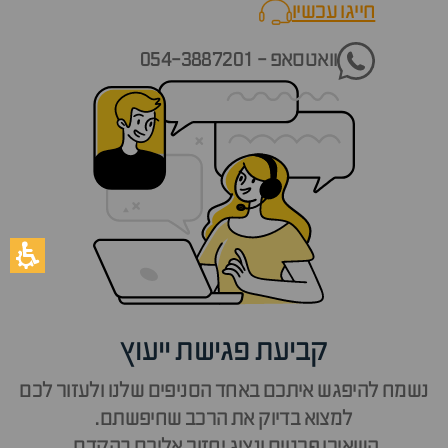
חייגו עכשיו
call now
וואטסאפ - 054-3887201
קביעת פגישת ייעוץ
נשמח להיפגש איתכם באחד הסניפים שלנו ולעזור לכם
למצוא בדיוק את הרכב שחיפשתם.
השאירו פרטים ונציג יחזור אליכם בהקדם.