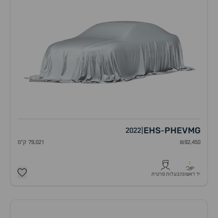
EHS
PHEV
MG
2022
|
-
₪92,450
79,021 ק"מ
1
יד ראשונה
בעלות פרטית