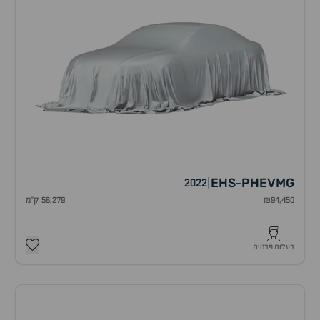
EHS
PHEV
MG
2022
|
-
₪94,450
58,279 ק"מ
בעלות פרטית