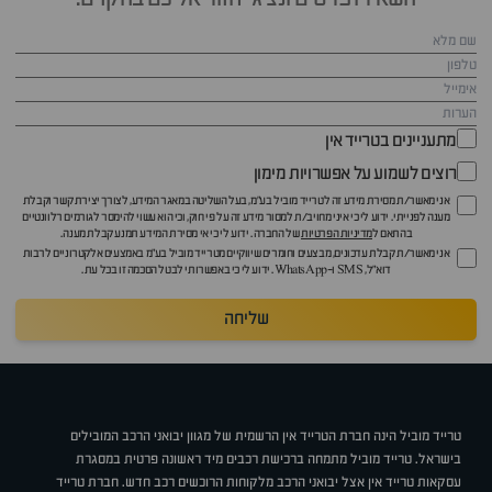
מתעניינים בטרייד אין
רוצים לשמוע על אפשרויות מימון
אני מאשר/ת מסירת מידע זה לטרייד מוביל בע"מ, בעל השליטה במאגר המידע, לצורך יצירת קשר וקבלת
מענה לפנייתי. ידוע לי כי איני מחויב/ת למסור מידע זה על פי חוק, וכי הוא עשוי להימסר לגורמים רלוונטיים
בהתאם ל
מדיניות הפרטיות
של החברה. ידוע לי כי אי מסירת המידע תמנע קבלת מענה.
אני מאשר/ת קבלת עדכונים, מבצעים וחומרים שיווקיים מטרייד מוביל בע"מ באמצעים אלקטרוניים לרבות
דוא״ל, SMS ו-WhatsApp. ידוע לי כי באפשרותי לבטל הסכמה זו בכל עת.
שליחה
טרייד מוביל הינה חברת הטרייד אין הרשמית של מגוון יבואני הרכב המובילים
בישראל. טרייד מוביל מתמחה ברכישת רכבים מיד ראשונה פרטית במסגרת
עסקאות טרייד אין אצל יבואני הרכב מלקוחות הרוכשים רכב חדש. חברת טרייד