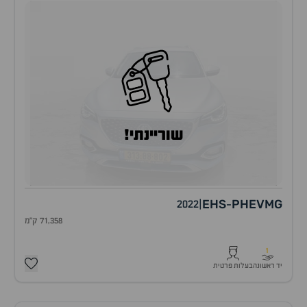
שוריינתי!
EHS
PHEV
MG
2022
|
-
71,358 ק"מ
1
יד ראשונה
בעלות פרטית