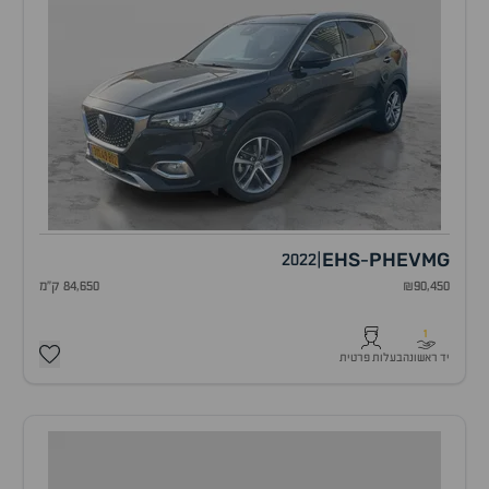
EHS
PHEV
MG
2022
|
-
₪90,450
84,650 ק"מ
1
יד ראשונה
בעלות פרטית