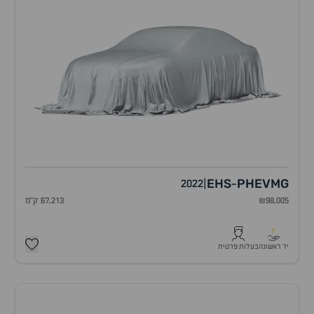
EHS
PHEV
MG
2022
|
-
₪98,005
67,213 ק"מ
1
יד ראשונה
בעלות פרטית