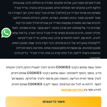
מוביל מעניקה מענה הוגן, שירותי ומקצועי במכירה או החלפת הרכב שבבעלות
הלקוח לרכב מתקדם יותר מהמלאי הרחב והמגוון הקיים בחברה. טרייד מוביל
מספקת את שרותי הטרייד אין (החלפה) ישירות אצל יבואני הרכב תוך הקפדה רבה
מאוד למוניטין המוכר בזכות האמינות, השירות, הניסיון, היעילות והנוחות ללקוח.
הרכבים שנרכשו במסגרת עסקאות הטרייד אין עוברים תהליך הכנה ובדיקות
קפדניות כדי שלקוחותינו ייהנו מרכב איכותי, "ראש שקט", שירות ואמינות. לאחר
תהליך ההכנה, הרכבים מוצבים בסניפי טרייד מוביל ברחבי הארץ, על מנת שתוכלו
להגיע, להתרשם, לחוות ולהתחדש ברכב הבא שלכם. טרייד מוביל מציעה
ללקוחותיה מגוון רחב של רכבים פרטיים, רכבי יוקרה ורכבי שטח, ממגוון דגמים,
ממגוון המותגים, עם אפשרויות מימון מגוונות ונוחות, פתרונות ביטוח וחבילות
מותאמות אישית ללקוח, הכל תחת קורת גג אחת. טרייד מוביל – בדיוק הרכב
שחיפשת.
אודות
סניפים
טרייד מוביל בעיתונות
תנאי שימוש
מדיניות פרטיות
COOKIES
האתר עושה שימוש בקבצי
חיוניים לצורך תפעולו התקין ולצרכי אבטחת
BUY BACK
תקנון
מבצעים
מגזין טרייד מוביל
איך זה עובד?
דרושים
COOKIES
ניהול העדפות עוגיות
מידע. בנוסף, בכפוף להסכמתך, נעשה שימוש בקבצי
שאינם חיוניים,
לצורך שיפור חוויית הגלישה, התאמת תוכן פרסומי ולצרכי אנליטיקה. באפשרותך
COOKIES
לאשר, לדחות או לנהל את העדפותיך באשר לקבצי
שאינם חיוניים.
קיה
סיטרואן
אופל
פיג'ו
MG
Geely
מזדה
בי ווי די
צ'רי
טסלה
ניסאן
טויוטה
דאצ'יה
פולקסווגן
טסלה
ג'יפ
ב מ וו
לקסוס
אאודי
סקודה
יונדאי
רנו
שברולט
סיאט
מיצובישי
סוזוקי
הונדה
סובארו
סרס
אקספנג
למידע נוסף עיין
במדיניות הפרטיות
.
אישור כל העוגיות
TradeMobile instagram
TradeMobile facebook
TradeMobile youtube