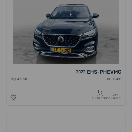
EHS
PHEV
MG
2022
|
-
₪100,495
47,850 ק"מ
1
יד ראשונה
בעלות פרטית