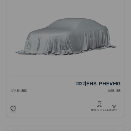
EHS
PHEV
MG
2022
|
-
₪96,155
64,593 ק"מ
1
יד ראשונה
בעלות פרטית