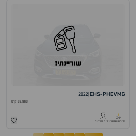
שוריינתי!
EHS
PHEV
MG
2022
|
-
89,963 ק"מ
1
יד ראשונה
בעלות פרטית