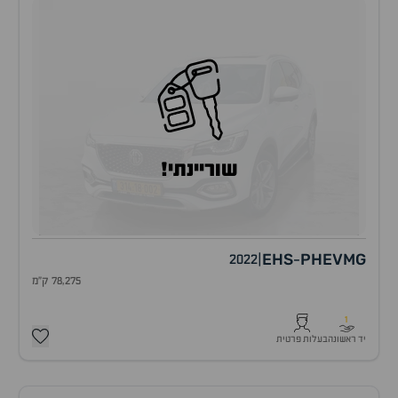
שוריינתי!
EHS
PHEV
MG
2022
|
-
78,275 ק"מ
1
יד ראשונה
בעלות פרטית