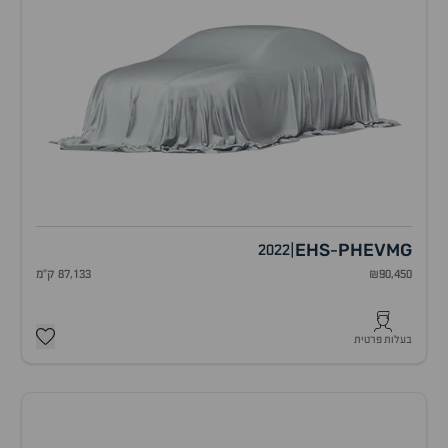
EHS
PHEV
MG
2022
|
-
₪90,450
87,133 ק"מ
בעלות פרטית