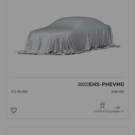
EHS
PHEV
MG
2022
|
-
₪98,495
66,994 ק"מ
1
יד ראשונה
בעלות פרטית