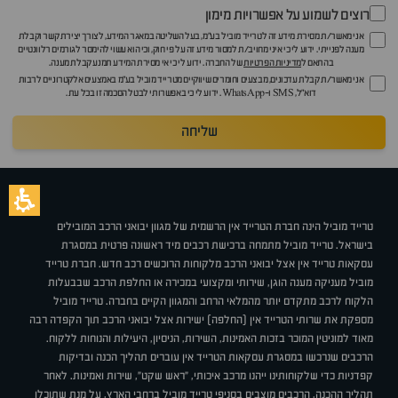
רוצים לשמוע על אפשרויות מימון
אני מאשר/ת מסירת מידע זה לטרייד מוביל בע"מ, בעל השליטה במאגר המידע, לצורך יצירת קשר וקבלת
מענה לפנייתי. ידוע לי כי איני מחויב/ת למסור מידע זה על פי חוק, וכי הוא עשוי להימסר לגורמים רלוונטיים
בהתאם ל
מדיניות הפרטיות
של החברה. ידוע לי כי אי מסירת המידע תמנע קבלת מענה.
אני מאשר/ת קבלת עדכונים, מבצעים וחומרים שיווקיים מטרייד מוביל בע"מ באמצעים אלקטרוניים לרבות
דוא״ל, SMS ו-WhatsApp. ידוע לי כי באפשרותי לבטל הסכמה זו בכל עת.
שליחה
טרייד מוביל הינה חברת הטרייד אין הרשמית של מגוון יבואני הרכב המובילים
בישראל. טרייד מוביל מתמחה ברכישת רכבים מיד ראשונה פרטית במסגרת
עסקאות טרייד אין אצל יבואני הרכב מלקוחות הרוכשים רכב חדש. חברת טרייד
מוביל מעניקה מענה הוגן, שירותי ומקצועי במכירה או החלפת הרכב שבבעלות
הלקוח לרכב מתקדם יותר מהמלאי הרחב והמגוון הקיים בחברה. טרייד מוביל
מספקת את שרותי הטרייד אין (החלפה) ישירות אצל יבואני הרכב תוך הקפדה רבה
מאוד למוניטין המוכר בזכות האמינות, השירות, הניסיון, היעילות והנוחות ללקוח.
הרכבים שנרכשו במסגרת עסקאות הטרייד אין עוברים תהליך הכנה ובדיקות
קפדניות כדי שלקוחותינו ייהנו מרכב איכותי, "ראש שקט", שירות ואמינות. לאחר
תהליך ההכנה, הרכבים מוצבים בסניפי טרייד מוביל ברחבי הארץ, על מנת שתוכלו