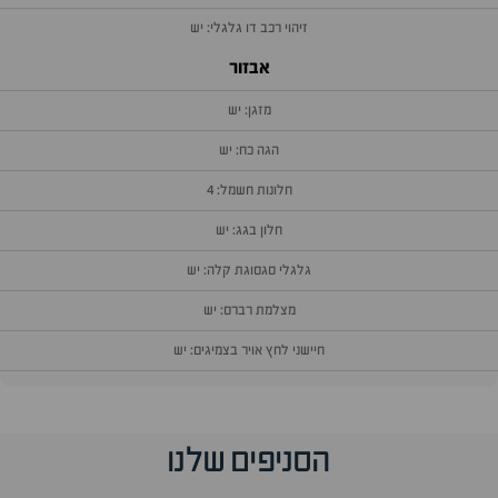
זיהוי רכב דו גלגלי: יש
אבזור
מזגן: יש
הגה כח: יש
חלונות חשמל: 4
חלון בגג: יש
גלגלי סגסוגת קלה: יש
מצלמת רברס: יש
חיישני לחץ אויר בצמיגים: יש
הסניפים שלנו