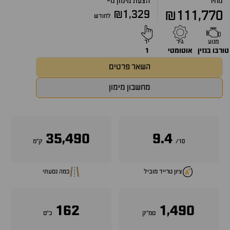
מחיר
הצעת מימון מ-
₪1,329
₪111,770
לחודש
מנוע
גיר
יד
טורבו בנזין
אוטומטי
1
השאר פרטים
מחשבון מימון
35,490
9.4
10/
ק״מ
ציון טרייד מוביל
כמה נסעתי
162
1,490
סמ״ק
כ״ס