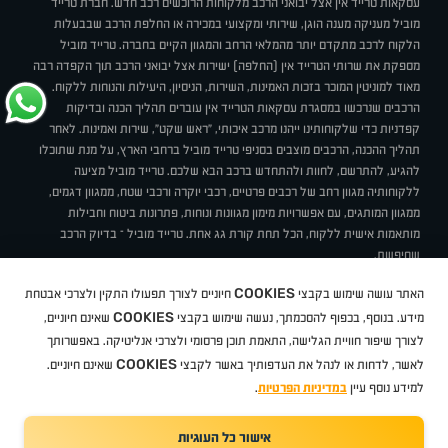
עסקאות טרייד אין אצל יבואני הרכב מלקוחות הרוכשים רכב חדש. חברת טרייד
מוביל מעניקה מענה הוגן, שירותי ומקצועי במכירה או החלפת הרכב שבבעלות
הלקוח לרכב מתקדם יותר מהמלאי הרחב והמגוון הקיים בחברה. טרייד מוביל
מספקת את שרותי הטרייד אין (החלפה) ישירות אצל יבואני הרכב תוך הקפדה רבה
מאוד למוניטין המוכר בזכות האמינות, השירות, הניסיון, היעילות והנוחות ללקוח.
הרכבים שנרכשו במסגרת עסקאות הטרייד אין עוברים תהליך הכנה ובדיקות
קפדניות כדי שלקוחותינו ייהנו מרכב איכותי, "ראש שקט", שירות ואמינות. לאחר
תהליך ההכנה, הרכבים מוצבים בסניפי טרייד מוביל ברחבי הארץ, על מנת שתוכלו
להגיע, להתרשם, לחוות ולהתחדש ברכב הבא שלכם. טרייד מוביל מציעה
ללקוחותיה מגוון רחב של רכבים פרטיים, רכבי יוקרה ורכבי שטח, ממגוון דגמים,
ממגוון המותגים, עם אפשרויות מימון מגוונות ונוחות, פתרונות ביטוח וחבילות
מותאמות אישית ללקוח, הכל תחת קורת גג אחת. טרייד מוביל – בדיוק הרכב
שחיפשת.
אודות
סניפים
טרייד מוביל בעיתונות
תנאי שימוש
מדיניות פרטיות
COOKIES
האתר עושה שימוש בקבצי
חיוניים לצורך תפעולו התקין ולצרכי אבטחת
BUY BACK
תקנון
מבצעים
מגזין טרייד מוביל
איך זה עובד?
דרושים
COOKIES
ניהול העדפות עוגיות
מידע. בנוסף, בכפוף להסכמתך, נעשה שימוש בקבצי
שאינם חיוניים,
לצורך שיפור חוויית הגלישה, התאמת תוכן פרסומי ולצרכי אנליטיקה. באפשרותך
COOKIES
לאשר, לדחות או לנהל את העדפותיך באשר לקבצי
שאינם חיוניים.
קיה
סיטרואן
אופל
פיג'ו
MG
Geely
מזדה
בי ווי די
צ'רי
טסלה
ניסאן
טויוטה
דאצ'יה
פולקסווגן
טסלה
ג'יפ
ב מ וו
לקסוס
אאודי
סקודה
יונדאי
רנו
שברולט
סיאט
מיצובישי
סוזוקי
הונדה
סובארו
סרס
אקספנג
למידע נוסף עיין
במדיניות הפרטיות
.
אישור כל העוגיות
TradeMobile instagram
TradeMobile facebook
TradeMobile youtube