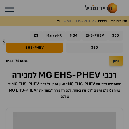
MG
MG
EHS
PHEV
טרייד מוביל
רכבים
-
ZS
Marvel
R
MG4
EHS
PHEV
350
-
-
>
EHS
PHEV
350
-
סינון
נמצאו
70
רכבים
MG
EHS
PHEV
רכבי
-
למכירה
MG
EHS
PHEV
MG
EHS
PHEV
מתעניינים ברכישת
-
? מגוון ענק של רכבי
-
יד
MG
EHS
PHEV
שניה ו 0 ק"מ זמינים לרכישה באתר, לכם רק נותר לבחור את ה
-
שלכם.