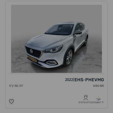
EHS
PHEV
MG
2022
|
-
₪94,495
68,157 ק"מ
1
יד ראשונה
בעלות פרטית