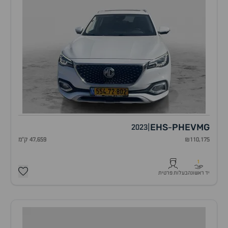
EHS
PHEV
MG
2023
|
-
₪110,175
47,659 ק"מ
1
יד ראשונה
בעלות פרטית