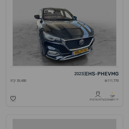
EHS
PHEV
MG
2023
|
-
₪111,770
35,490 ק"מ
1
יד ראשונה
בעלות פרטית