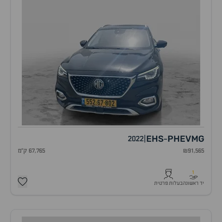
EHS
PHEV
MG
2022
|
-
₪91,565
67,765 ק"מ
1
יד ראשונה
בעלות פרטית