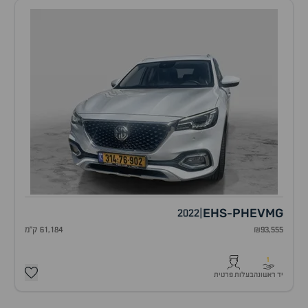
EHS
PHEV
MG
2022
|
-
₪93,555
61,184 ק"מ
1
יד ראשונה
בעלות פרטית