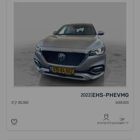
EHS
PHEV
MG
2022
|
-
₪89,655
80,060 ק"מ
1
יד ראשונה
בעלות פרטית