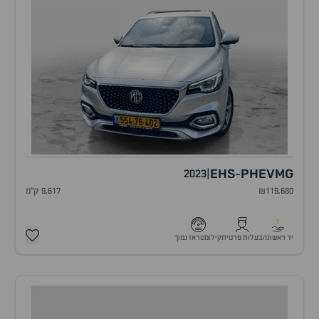
EHS
PHEV
MG
2023
|
-
₪119,680
9,617 ק"מ
1
יד ראשונה
בעלות פרטית
קילומטראז נמוך