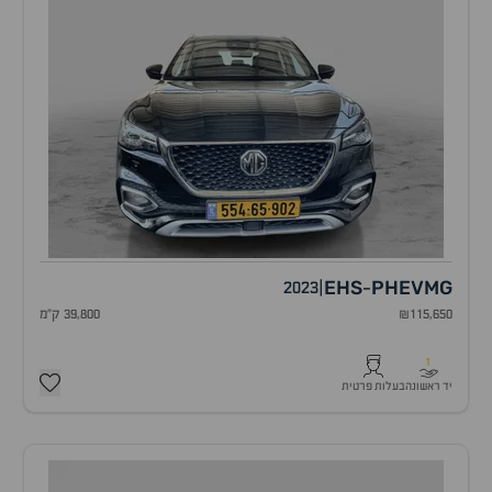
EHS
PHEV
MG
2023
|
-
₪115,650
39,800 ק"מ
1
יד ראשונה
בעלות פרטית