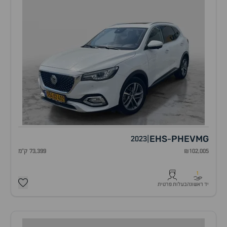
EHS
PHEV
MG
2023
|
-
₪102,005
73,399 ק"מ
1
יד ראשונה
בעלות פרטית