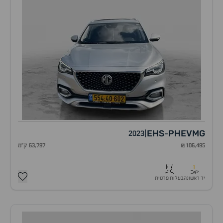
EHS
PHEV
MG
2023
|
-
₪106,495
63,797 ק"מ
1
יד ראשונה
בעלות פרטית