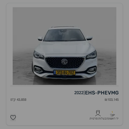
EHS
PHEV
MG
2022
|
-
₪103,145
43,859 ק"מ
1
יד ראשונה
בעלות פרטית