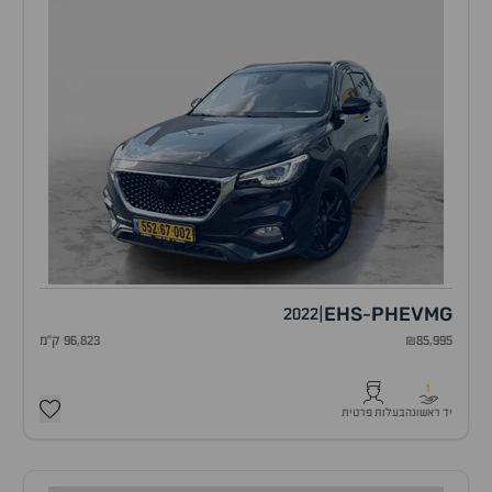
EHS
PHEV
MG
2022
|
-
₪85,995
96,823 ק"מ
1
יד ראשונה
בעלות פרטית