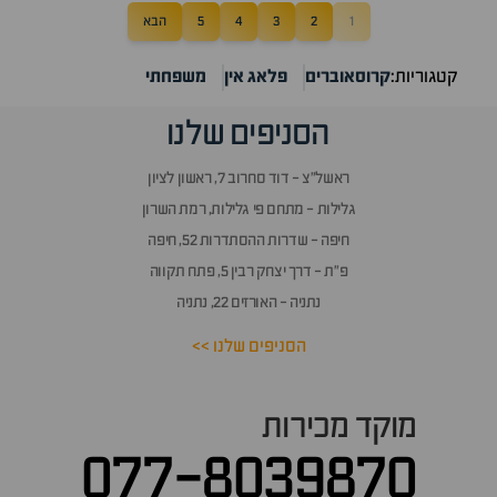
1
2
3
4
5
הבא
קטגוריות:
קרוסאוברים
פלאג אין
משפחתי
הסניפים שלנו
ראשל״צ - דוד סחרוב 7, ראשון לציון
גלילות - מתחם פי גלילות, רמת השרון
חיפה - שדרות ההסתדרות 52, חיפה
פ״ת - דרך יצחק רבין 5, פתח תקווה
נתניה - האורזים 22, נתניה
הסניפים שלנו >>
מוקד מכירות
077-8039870