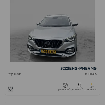
EHS
PHEV
MG
2022
|
-
₪100,495
16,341 ק"מ
1
יד ראשונה
בעלות פרטית
קילומטראז נמוך