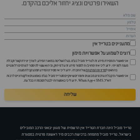
השאירו פרטים ונציג יחזור אליכם בהקדם.
מתעניינים בטרייד אין
רוצים לשמוע על אפשרויות מימון
אני מאשר/ת מסירת מידע זה לטרייד מוביל בע"מ, בעל השליטה במאגר המידע, לצורך יצירת קשר וקבלת
מענה לפנייתי. ידוע לי כי איני מחויב/ת למסור מידע זה על פי חוק, וכי הוא עשוי להימסר לגורמים רלוונטיים
בהתאם ל
מדיניות הפרטיות
של החברה. ידוע לי כי אי מסירת המידע תמנע קבלת מענה.
אני מאשר/ת קבלת עדכונים, מבצעים וחומרים שיווקיים מטרייד מוביל בע"מ באמצעים אלקטרוניים לרבות
דוא״ל, SMS ו-WhatsApp. ידוע לי כי באפשרותי לבטל הסכמה זו בכל עת.
שליחה
טרייד מוביל הינה חברת הטרייד אין הרשמית של מגוון יבואני הרכב המובילים
בישראל. טרייד מוביל מתמחה ברכישת רכבים מיד ראשונה פרטית במסגרת