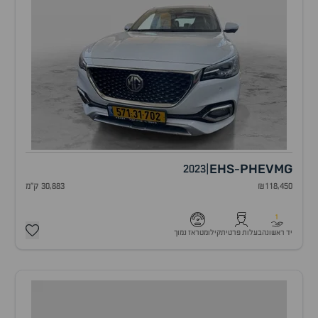
EHS
PHEV
MG
2023
|
-
₪118,450
30,883 ק"מ
1
יד ראשונה
בעלות פרטית
קילומטראז נמוך