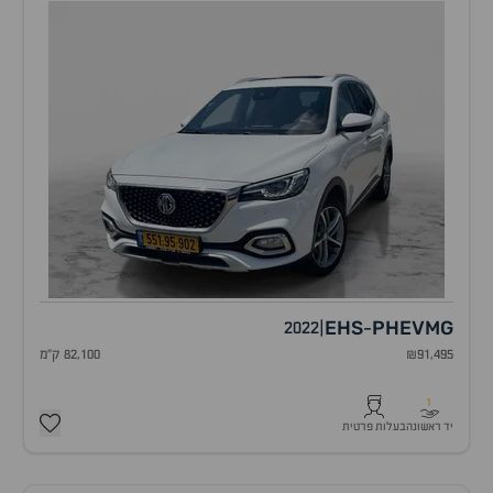
EHS
PHEV
MG
2022
|
-
₪91,495
82,100 ק"מ
1
יד ראשונה
בעלות פרטית