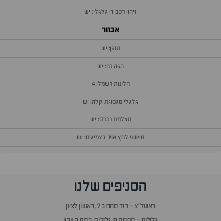
זיהוי רכב דו גלגלי: יש
אבזור
מזגן: יש
הגה כח: יש
חלונות חשמל: 4
גלגלי סגסוגת קלה: יש
מצלמת רברס: יש
חיישני לחץ אויר בצמיגים: יש
וף
הסניפים שלנו
זור
אלות
ראשל״צ - דוד סחרוב 7, ראשון לציון
תשובות
גלילות - מתחם פי גלילות, רמת השרון