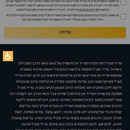
אני מאשר/ת מסירת מידע זה לטרייד מוביל בע"מ, בעל השליטה במאגר המידע, לצורך יצירת קשר וקבלת
מענה לפנייתי. ידוע לי כי איני מחויב/ת למסור מידע זה על פי חוק, וכי הוא עשוי להימסר לגורמים רלוונטיים
בהתאם ל
מדיניות הפרטיות
של החברה. ידוע לי כי אי מסירת המידע תמנע קבלת מענה.
אני מאשר/ת קבלת עדכונים, מבצעים וחומרים שיווקיים מטרייד מוביל בע"מ באמצעים אלקטרוניים לרבות
דוא״ל, SMS ו-WhatsApp. ידוע לי כי באפשרותי לבטל הסכמה זו בכל עת.
שליחה
טרייד מוביל הינה חברת הטרייד אין הרשמית של מגוון יבואני הרכב המובילים
בישראל. טרייד מוביל מתמחה ברכישת רכבים מיד ראשונה פרטית במסגרת
עסקאות טרייד אין אצל יבואני הרכב מלקוחות הרוכשים רכב חדש. חברת טרייד
מוביל מעניקה מענה הוגן, שירותי ומקצועי במכירה או החלפת הרכב שבבעלות
הלקוח לרכב מתקדם יותר מהמלאי הרחב והמגוון הקיים בחברה. טרייד מוביל
מספקת את שרותי הטרייד אין (החלפה) ישירות אצל יבואני הרכב תוך הקפדה רבה
מאוד למוניטין המוכר בזכות האמינות, השירות, הניסיון, היעילות והנוחות ללקוח.
הרכבים שנרכשו במסגרת עסקאות הטרייד אין עוברים תהליך הכנה ובדיקות
קפדניות כדי שלקוחותינו ייהנו מרכב איכותי, "ראש שקט", שירות ואמינות. לאחר
תהליך ההכנה, הרכבים מוצבים בסניפי טרייד מוביל ברחבי הארץ, על מנת שתוכלו
להגיע, להתרשם, לחוות ולהתחדש ברכב הבא שלכם. טרייד מוביל מציעה