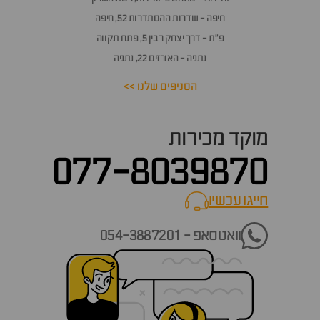
חיפה - שדרות ההסתדרות 52, חיפה
פ״ת - דרך יצחק רבין 5, פתח תקווה
נתניה - האורזים 22, נתניה
הסניפים שלנו >>
מוקד מכירות
077-8039870
חייגו עכשיו
call now
וואטסאפ - 054-3887201