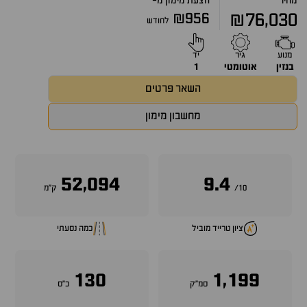
מחיר
הצעת מימון מ-
₪956
₪76,030
לחודש
מנוע
גיר
יד
בנזין
אוטומטי
1
השאר פרטים
מחשבון מימון
52,094
9.4
10/
ק״מ
ציון טרייד מוביל
כמה נסעתי
130
1,199
סמ״ק
כ״ס