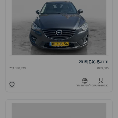
CX
5
מזדה
|
2015
-
₪67,005
130,823 ק"מ
בעלות פרטית
קילומטראז נמוך