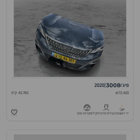
3008
פיג'ו
|
2020
₪72,420
43,763 ק"מ
1
יד ראשונה
בעלות פרטית
קילומטראז נמוך