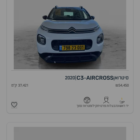
C3
AIRCROSS
סיטרואן
|
2020
-
₪54,450
37,421 ק"מ
1
יד ראשונה
בעלות פרטית
קילומטראז נמוך