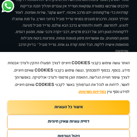
הרכבים שנרכשו במסגרת עסקאות הטרייד אין עוברים תהליך הכנה ובדיקות
קפדניות כדי שלקוחותינו ייהנו מרכב איכותי, "ראש שקט", שירות ואמינות. לאחר
תהליך ההכנה, הרכבים מוצבים בסניפי טרייד מוביל ברחבי הארץ, על מנת שתוכלו
להגיע, להתרשם, לחוות ולהתחדש ברכב הבא שלכם. טרייד מוביל מציעה
ללקוחותיה מגוון רחב של רכבים פרטיים, רכבי יוקרה ורכבי שטח, ממגוון דגמים,
ממגוון המותגים, עם אפשרויות מימון מגוונות ונוחות, פתרונות ביטוח וחבילות
מותאמות אישית ללקוח, הכל תחת קורת גג אחת. טרייד מוביל – בדיוק הרכב
שחיפשת.
אודות
סניפים
טרייד מוביל בעיתונות
תנאי שימוש
מדיניות פרטיות
COOKIES
האתר עושה שימוש בקבצי
חיוניים לצורך תפעולו התקין ולצרכי אבטחת
BUY BACK
תקנון
מבצעים
מגזין טרייד מוביל
איך זה עובד?
דרושים
COOKIES
ניהול העדפות עוגיות
מידע. בנוסף, בכפוף להסכמתך, נעשה שימוש בקבצי
שאינם חיוניים,
לצורך שיפור חוויית הגלישה, התאמת תוכן פרסומי ולצרכי אנליטיקה. באפשרותך
COOKIES
לאשר, לדחות או לנהל את העדפותיך באשר לקבצי
שאינם חיוניים.
קיה
סיטרואן
אופל
פיג'ו
MG
Geely
מזדה
בי ווי די
צ'רי
טסלה
ניסאן
טויוטה
דאצ'יה
פולקסווגן
טסלה
ג'יפ
ב מ וו
לקסוס
אאודי
סקודה
יונדאי
רנו
שברולט
סיאט
מיצובישי
סוזוקי
הונדה
סובארו
סרס
אקספנג
למידע נוסף עיין
במדיניות הפרטיות
.
אישור כל העוגיות
TradeMobile instagram
TradeMobile facebook
TradeMobile youtube
Developed by Media Maven
דחיית עוגיות שאינן חיוניות
©
כל הזכויות שמורות טרייד מוביל
2026
ריגו מרקטינג - קידום אתרים
ניהול העדפות