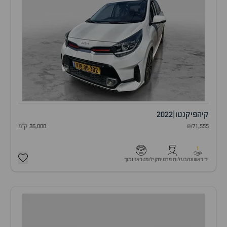
קיה
פיקנטו
|
2022
₪71,555
36,000 ק"מ
1
יד ראשונה
בעלות פרטית
קילומטראז נמוך