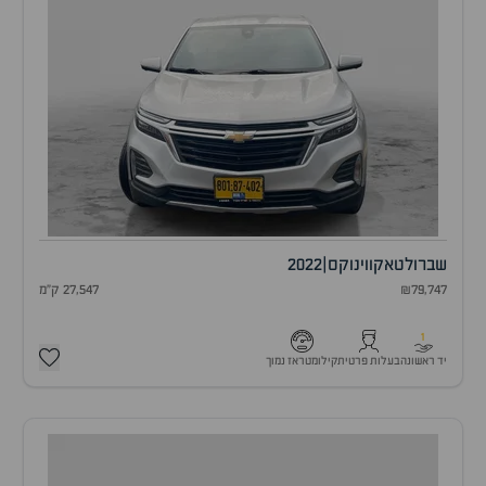
שברולט
אקווינוקס
|
2022
₪79,747
27,547 ק"מ
1
יד ראשונה
בעלות פרטית
קילומטראז נמוך