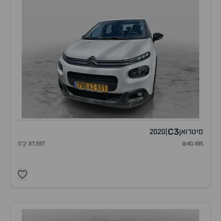
C3
סיטרואן
|
2020
₪40,495
87,597 ק"מ