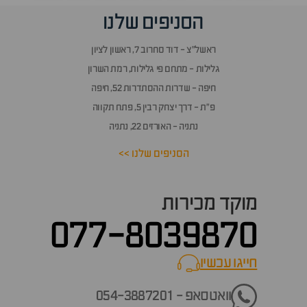
הסניפים שלנו
ראשל״צ - דוד סחרוב 7, ראשון לציון
גלילות - מתחם פי גלילות, רמת השרון
חיפה - שדרות ההסתדרות 52, חיפה
פ״ת - דרך יצחק רבין 5, פתח תקווה
נתניה - האורזים 22, נתניה
הסניפים שלנו >>
מוקד מכירות
077-8039870
חייגו עכשיו
call now
וואטסאפ - 054-3887201