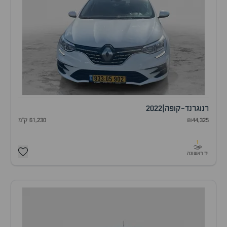
רנו
גרנד-קופה
|
2022
₪44,325
61,230 ק"מ
1
יד ראשונה