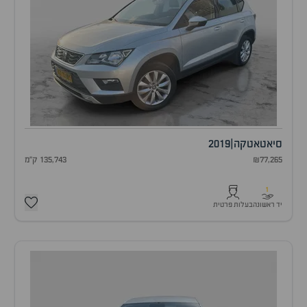
סיאט
אטקה
|
2019
₪77,265
135,743 ק"מ
1
יד ראשונה
בעלות פרטית