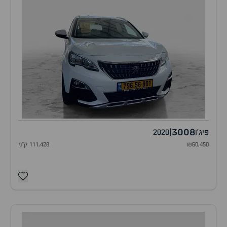
3008
פיג'ו
|
2020
₪60,450
111,428 ק"מ