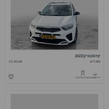
קיה
סטוניק
|
2022
₪77,860
66,200 ק"מ
1
יד ראשונה
בעלות פרטית