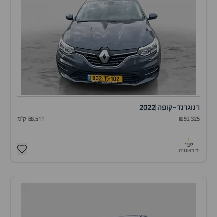
רנו
גרנד-קופה
|
2022
₪50,325
68,511 ק"מ
1
יד ראשונה