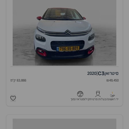
C3
סיטרואן
|
2020
₪49,450
63,866 ק"מ
1
יד ראשונה
בעלות פרטית
קילומטראז נמוך