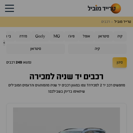
טרייד מוביל
רכבים
קיה
סיטרואן
אופל
פיג'ו
MG
Geely
מזדה
בי ווי די
>
קיה
סיטרואן
סינון
נמצאו
249
רכבים
רכבים יד שניה למכירה
מחפשים רכב יד 2 למכירה? צפו במגוון רכבים יד שניה מהמותגים והדגמים המובילים
שיתאימו בדיוק בשבילכם!