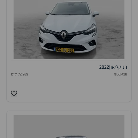
רנו
קליאו
|
2022
₪50,420
72,289 ק"מ