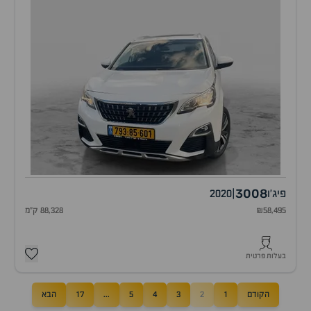
3008
פיג'ו
|
2020
₪58,495
88,328 ק"מ
בעלות פרטית
הקודם
1
2
3
4
5
...
17
הבא