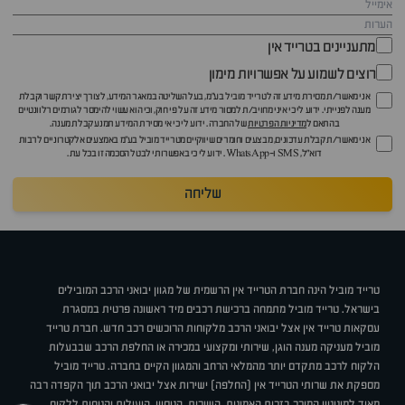
מתעניינים בטרייד אין
רוצים לשמוע על אפשרויות מימון
אני מאשר/ת מסירת מידע זה לטרייד מוביל בע"מ, בעל השליטה במאגר המידע, לצורך יצירת קשר וקבלת
מענה לפנייתי. ידוע לי כי איני מחויב/ת למסור מידע זה על פי חוק, וכי הוא עשוי להימסר לגורמים רלוונטיים
בהתאם ל
מדיניות הפרטיות
של החברה. ידוע לי כי אי מסירת המידע תמנע קבלת מענה.
אני מאשר/ת קבלת עדכונים, מבצעים וחומרים שיווקיים מטרייד מוביל בע"מ באמצעים אלקטרוניים לרבות
דוא״ל, SMS ו-WhatsApp. ידוע לי כי באפשרותי לבטל הסכמה זו בכל עת.
שליחה
טרייד מוביל הינה חברת הטרייד אין הרשמית של מגוון יבואני הרכב המובילים
בישראל. טרייד מוביל מתמחה ברכישת רכבים מיד ראשונה פרטית במסגרת
עסקאות טרייד אין אצל יבואני הרכב מלקוחות הרוכשים רכב חדש. חברת טרייד
מוביל מעניקה מענה הוגן, שירותי ומקצועי במכירה או החלפת הרכב שבבעלות
הלקוח לרכב מתקדם יותר מהמלאי הרחב והמגוון הקיים בחברה. טרייד מוביל
מספקת את שרותי הטרייד אין (החלפה) ישירות אצל יבואני הרכב תוך הקפדה רבה
מאוד למוניטין המוכר בזכות האמינות, השירות, הניסיון, היעילות והנוחות ללקוח.