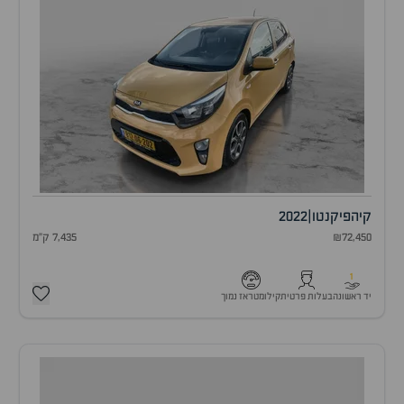
קיה
פיקנטו
|
2022
₪72,450
7,435 ק"מ
1
יד ראשונה
בעלות פרטית
קילומטראז נמוך