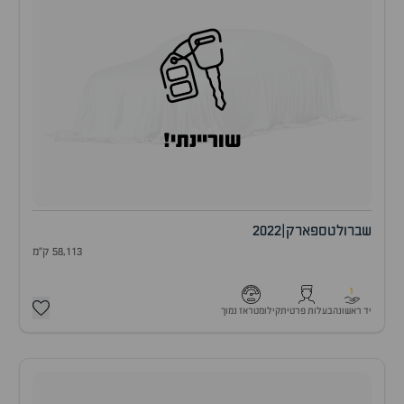
שוריינתי!
שברולט
ספארק
|
2022
58,113 ק"מ
1
יד ראשונה
בעלות פרטית
קילומטראז נמוך