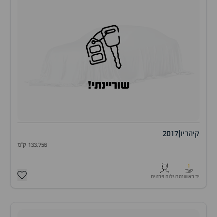
שוריינתי!
קיה
ריו
|
2017
133,756 ק"מ
1
יד ראשונה
בעלות פרטית