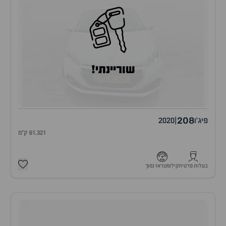
שוריינתי!
208
פיג'ו
|
2020
61,321 ק"מ
בעלות פרטית
קילומטראז נמוך