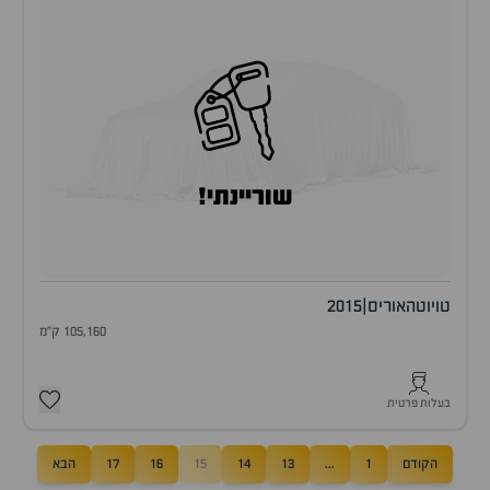
שוריינתי!
טויוטה
אוריס
|
2015
105,160 ק"מ
בעלות פרטית
הקודם
1
...
13
14
15
16
17
הבא