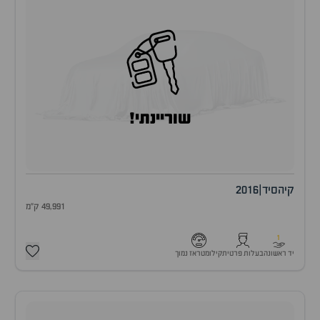
שוריינתי!
קיה
סיד
|
2016
49,991 ק"מ
1
יד ראשונה
בעלות פרטית
קילומטראז נמוך