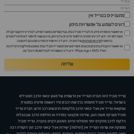
מתעניינים בטרייד אין
רוצים לשמוע על אפשרויות מימון
אני מאשר/ת מסירת מידע זה לטרייד מוביל בע"מ, בעל השליטה במאגר המידע, לצורך יצירת קשר וקבלת
מענה לפנייתי. ידוע לי כי איני מחויב/ת למסור מידע זה על פי חוק, וכי הוא עשוי להימסר לגורמים רלוונטיים
בהתאם ל
מדיניות הפרטיות
של החברה. ידוע לי כי אי מסירת המידע תמנע קבלת מענה.
אני מאשר/ת קבלת עדכונים, מבצעים וחומרים שיווקיים מטרייד מוביל בע"מ באמצעים אלקטרוניים לרבות
דוא״ל, SMS ו-WhatsApp. ידוע לי כי באפשרותי לבטל הסכמה זו בכל עת.
שליחה
טרייד מוביל הינה חברת הטרייד אין הרשמית של מגוון יבואני הרכב המובילים
בישראל. טרייד מוביל מתמחה ברכישת רכבים מיד ראשונה פרטית במסגרת
עסקאות טרייד אין אצל יבואני הרכב מלקוחות הרוכשים רכב חדש. חברת טרייד
מוביל מעניקה מענה הוגן, שירותי ומקצועי במכירה או החלפת הרכב שבבעלות
הלקוח לרכב מתקדם יותר מהמלאי הרחב והמגוון הקיים בחברה. טרייד מוביל
מספקת את שרותי הטרייד אין (החלפה) ישירות אצל יבואני הרכב תוך הקפדה רבה
מאוד למוניטין המוכר בזכות האמינות, השירות, הניסיון, היעילות והנוחות ללקוח.