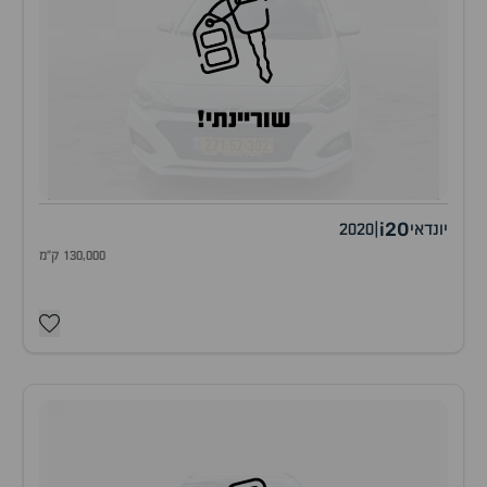
שוריינתי!
i20
יונדאי
|
2020
130,000 ק"מ