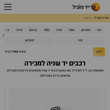
טרייד מוביל
רכבים
קיה
סיטרואן
אופל
פיג'ו
MG
Geely
מזדה
בי ווי די
>
קיה
סיטרואן
סינון
נמצאו
242
רכבים
רכבים יד שניה למכירה
מחפשים רכב יד 2 למכירה? צפו במגוון רכבים יד שניה מהמותגים והדגמים המובילים
שיתאימו בדיוק בשבילכם!