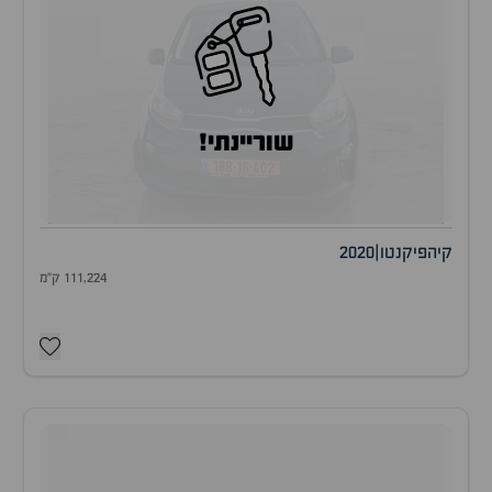
שוריינתי!
קיה
פיקנטו
|
2020
111,224 ק"מ