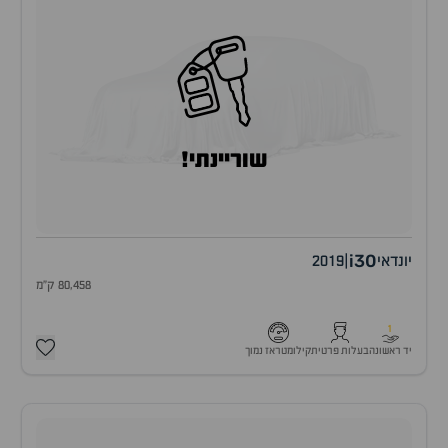
שוריינתי!
i30
יונדאי
|
2019
80,458 ק"מ
1
יד ראשונה
בעלות פרטית
קילומטראז נמוך