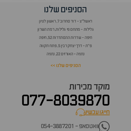
הסניפים שלנו
ראשל״צ - דוד סחרוב 7, ראשון לציון
גלילות - מתחם פי גלילות, רמת השרון
חיפה - שדרות ההסתדרות 52, חיפה
פ״ת - דרך יצחק רבין 5, פתח תקווה
נתניה - האורזים 22, נתניה
הסניפים שלנו >>
מוקד מכירות
077-8039870
חייגו עכשיו
call now
וואטסאפ - 054-3887201