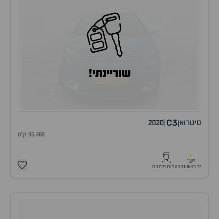
שוריינתי!
C3
סיטרואן
|
2020
95,460 ק"מ
1
יד ראשונה
בעלות פרטית