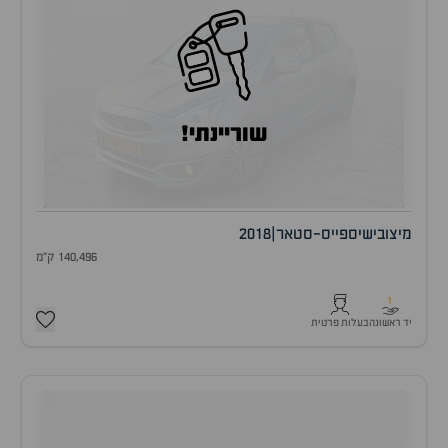
שוריינתי!
מיצובישי
ספייס-סטאר
|
2018
140,496 ק"מ
1
יד ראשונה
בעלות פרטית