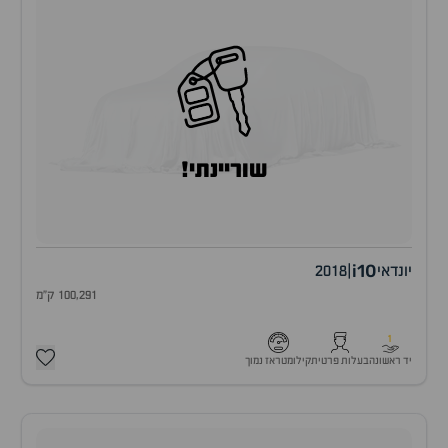
שוריינתי!
i10
יונדאי
|
2018
100,291 ק"מ
1
יד ראשונה
בעלות פרטית
קילומטראז נמוך