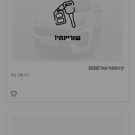
שוריינתי!
קיה
ספורטאז'
|
2020
136,111 ק"מ