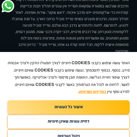
הרכבים שנרכשו במסגרת עסקאות הטרייד אין עוברים תהליך הכנה ובדיקות
קפדניות כדי שלקוחותינו ייהנו מרכב איכותי, "ראש שקט", שירות ואמינות. לאחר
תהליך ההכנה, הרכבים מוצבים בסניפי טרייד מוביל ברחבי הארץ, על מנת שתוכלו
להגיע, להתרשם, לחוות ולהתחדש ברכב הבא שלכם. טרייד מוביל מציעה
ללקוחותיה מגוון רחב של רכבים פרטיים, רכבי יוקרה ורכבי שטח, ממגוון דגמים,
ממגוון המותגים, עם אפשרויות מימון מגוונות ונוחות, פתרונות ביטוח וחבילות
מותאמות אישית ללקוח, הכל תחת קורת גג אחת. טרייד מוביל – בדיוק הרכב
שחיפשת.
אודות
סניפים
טרייד מוביל בעיתונות
תנאי שימוש
מדיניות פרטיות
COOKIES
האתר עושה שימוש בקבצי
חיוניים לצורך תפעולו התקין ולצרכי אבטחת
BUY BACK
תקנון
מבצעים
מגזין טרייד מוביל
איך זה עובד?
דרושים
COOKIES
ניהול העדפות עוגיות
מידע. בנוסף, בכפוף להסכמתך, נעשה שימוש בקבצי
שאינם חיוניים,
לצורך שיפור חוויית הגלישה, התאמת תוכן פרסומי ולצרכי אנליטיקה. באפשרותך
COOKIES
לאשר, לדחות או לנהל את העדפותיך באשר לקבצי
שאינם חיוניים.
קיה
סיטרואן
אופל
פיג'ו
MG
Geely
מזדה
בי ווי די
צ'רי
טסלה
ניסאן
טויוטה
דאצ'יה
פולקסווגן
טסלה
ג'יפ
ב מ וו
לקסוס
אאודי
סקודה
יונדאי
רנו
שברולט
סיאט
מיצובישי
סוזוקי
הונדה
סובארו
סרס
אקספנג
למידע נוסף עיין
במדיניות הפרטיות
.
אישור כל העוגיות
TradeMobile instagram
TradeMobile facebook
TradeMobile youtube
Developed by Media Maven
דחיית עוגיות שאינן חיוניות
©
כל הזכויות שמורות טרייד מוביל
2026
ריגו מרקטינג - קידום אתרים
ניהול העדפות