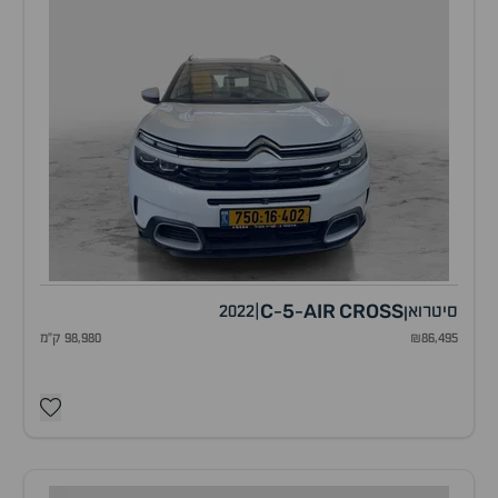
C
5
AIR
CROSS
סיטרואן
|
2022
-
-
₪86,495
98,980 ק"מ