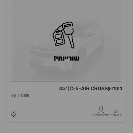
שוריינתי!
C
5
AIR
CROSS
סיטרואן
|
2021
-
-
113,685 ק"מ
1
יד ראשונה
בעלות פרטית