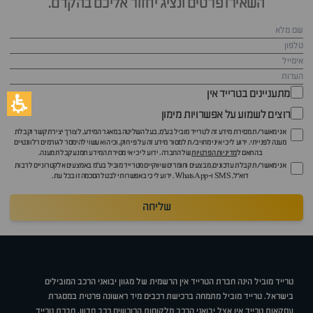
השאירו פרטים ונציג יחזור אליכם בהקדם.
מתעניינים בטרייד אין
רוצים לשמוע על אפשרויות מימון
אני מאשר/ת מסירת מידע זה לטרייד מוביל בע"מ, בעל השליטה במאגר המידע, לצורך יצירת קשר וקבלת
מענה לפנייתי. ידוע לי כי איני מחויב/ת למסור מידע זה על פי חוק, וכי הוא עשוי להימסר לגורמים רלוונטיים
בהתאם ל
מדיניות הפרטיות
של החברה. ידוע לי כי אי מסירת המידע תמנע קבלת מענה.
אני מאשר/ת קבלת עדכונים, מבצעים וחומרים שיווקיים מטרייד מוביל בע"מ באמצעים אלקטרוניים לרבות
דוא״ל, SMS ו-WhatsApp. ידוע לי כי באפשרותי לבטל הסכמה זו בכל עת.
שליחה
טרייד מוביל הינה חברת הטרייד אין הרשמית של מגוון יבואני הרכב המובילים
בישראל. טרייד מוביל מתמחה ברכישת רכבים מיד ראשונה פרטית במסגרת
עסקאות טרייד אין אצל יבואני הרכב מלקוחות הרוכשים רכב חדש. חברת טרייד