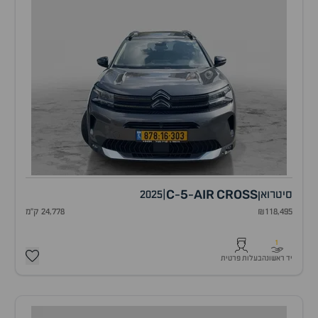
C
5
AIR
CROSS
סיטרואן
|
2025
-
-
₪118,495
24,778 ק"מ
1
יד ראשונה
בעלות פרטית