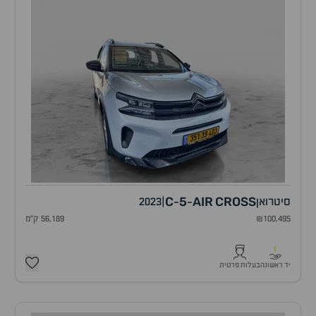
C
5
AIR
CROSS
סיטרואן
|
2023
-
-
₪100,495
56,189 ק"מ
1
יד ראשונה
בעלות פרטית