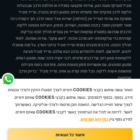
מוביל מעניקה מענה הוגן, שירותי ומקצועי במכירה או החלפת הרכב שבבעלות
הלקוח לרכב מתקדם יותר מהמלאי הרחב והמגוון הקיים בחברה. טרייד מוביל
מספקת את שרותי הטרייד אין (החלפה) ישירות אצל יבואני הרכב תוך הקפדה רבה
מאוד למוניטין המוכר בזכות האמינות, השירות, הניסיון, היעילות והנוחות ללקוח.
הרכבים שנרכשו במסגרת עסקאות הטרייד אין עוברים תהליך הכנה ובדיקות
קפדניות כדי שלקוחותינו ייהנו מרכב איכותי, "ראש שקט", שירות ואמינות. לאחר
תהליך ההכנה, הרכבים מוצבים בסניפי טרייד מוביל ברחבי הארץ, על מנת שתוכלו
להגיע, להתרשם, לחוות ולהתחדש ברכב הבא שלכם. טרייד מוביל מציעה
ללקוחותיה מגוון רחב של רכבים פרטיים, רכבי יוקרה ורכבי שטח, ממגוון דגמים,
ממגוון המותגים, עם אפשרויות מימון מגוונות ונוחות, פתרונות ביטוח וחבילות
מותאמות אישית ללקוח, הכל תחת קורת גג אחת. טרייד מוביל – בדיוק הרכב
שחיפשת.
אודות
סניפים
טרייד מוביל בעיתונות
תנאי שימוש
מדיניות פרטיות
COOKIES
האתר עושה שימוש בקבצי
חיוניים לצורך תפעולו התקין ולצרכי אבטחת
BUY BACK
תקנון
מבצעים
מגזין טרייד מוביל
איך זה עובד?
דרושים
COOKIES
ניהול העדפות עוגיות
מידע. בנוסף, בכפוף להסכמתך, נעשה שימוש בקבצי
שאינם חיוניים,
לצורך שיפור חוויית הגלישה, התאמת תוכן פרסומי ולצרכי אנליטיקה. באפשרותך
COOKIES
לאשר, לדחות או לנהל את העדפותיך באשר לקבצי
שאינם חיוניים.
קיה
סיטרואן
אופל
פיג'ו
MG
Geely
מזדה
בי ווי די
צ'רי
טסלה
ניסאן
טויוטה
דאצ'יה
פולקסווגן
טסלה
ג'יפ
ב מ וו
לקסוס
אאודי
סקודה
יונדאי
רנו
שברולט
סיאט
מיצובישי
סוזוקי
הונדה
סובארו
סרס
אקספנג
למידע נוסף עיין
במדיניות הפרטיות
.
אישור כל העוגיות
TradeMobile instagram
TradeMobile facebook
TradeMobile youtube