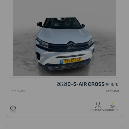
C
5
AIR
CROSS
סיטרואן
|
2022
-
-
₪77,450
85,218 ק"מ
1
יד ראשונה
בעלות פרטית