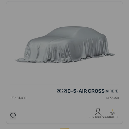
C
5
AIR
CROSS
סיטרואן
|
2022
-
-
₪77,450
81,400 ק"מ
1
יד ראשונה
בעלות פרטית