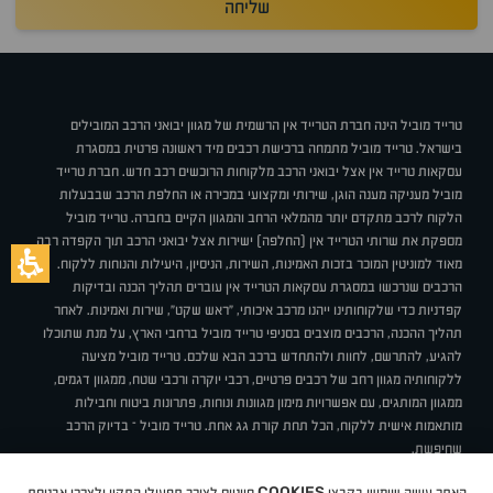
שליחה
טרייד מוביל הינה חברת הטרייד אין הרשמית של מגוון יבואני הרכב המובילים
בישראל. טרייד מוביל מתמחה ברכישת רכבים מיד ראשונה פרטית במסגרת
עסקאות טרייד אין אצל יבואני הרכב מלקוחות הרוכשים רכב חדש. חברת טרייד
מוביל מעניקה מענה הוגן, שירותי ומקצועי במכירה או החלפת הרכב שבבעלות
הלקוח לרכב מתקדם יותר מהמלאי הרחב והמגוון הקיים בחברה. טרייד מוביל
מספקת את שרותי הטרייד אין (החלפה) ישירות אצל יבואני הרכב תוך הקפדה רבה
מאוד למוניטין המוכר בזכות האמינות, השירות, הניסיון, היעילות והנוחות ללקוח.
הרכבים שנרכשו במסגרת עסקאות הטרייד אין עוברים תהליך הכנה ובדיקות
קפדניות כדי שלקוחותינו ייהנו מרכב איכותי, "ראש שקט", שירות ואמינות. לאחר
תהליך ההכנה, הרכבים מוצבים בסניפי טרייד מוביל ברחבי הארץ, על מנת שתוכלו
להגיע, להתרשם, לחוות ולהתחדש ברכב הבא שלכם. טרייד מוביל מציעה
ללקוחותיה מגוון רחב של רכבים פרטיים, רכבי יוקרה ורכבי שטח, ממגוון דגמים,
ממגוון המותגים, עם אפשרויות מימון מגוונות ונוחות, פתרונות ביטוח וחבילות
מותאמות אישית ללקוח, הכל תחת קורת גג אחת. טרייד מוביל – בדיוק הרכב
שחיפשת.
אודות
סניפים
טרייד מוביל בעיתונות
תנאי שימוש
מדיניות פרטיות
COOKIES