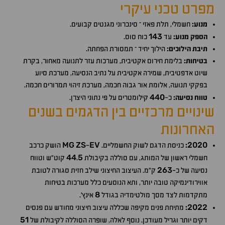
מפרט טכני עיקרי
מנוע:
חשמלי, תלת פאזי – סינכרוני מגנטים קבועים.
143
הספק מנוע:
עד
כוח סוס.
תיבת הילוכים:
הילוך יחיד – תמסורת הפחתה.
בטיחות:
בלימת חירום אקטיבית, מערכות עזר לתנועה מאחור, בקרת
שיוט אדפטיבית, שמירה אקטיבית על נתיב הנסיעה, מערכת סיוע
בפקקי תנועה, אלומת אור גבוה חכמה, מערכת זיהוי תמרורים חכמה.
440
טווח נסיעה:
כ-
קילומטרים על פי נתוני היצרן.
שינויים מרכזיים בין הדגמים בשנים
האחרונות
MG
ZS
EV
2020
:
כניסת הדגם לשוק החשמליים.
-
הושק כרכב
44
5
חשמלי ראשון של המותג, עם סוללה בקיבולת
.
קוט"ש וטווח
263
נסיעה של כ-
ק"מ. העיצוב החיצוני שילב חזית סגורה לטובת
אווירודינמיקה טובה יותר, ותא הנוסעים כלל מערכות בטיחות
8
מתקדמות לצד מסך מולטימדיה בגודל
אינץ׳.
2022
:
מתיחת פנים מקיפה שכללה עיצוב חיצוני מחודש עם פנסים
51
דקים יותר וגריל מעודכן. נוסף לאלה, שופרה הסוללה לקיבולת של