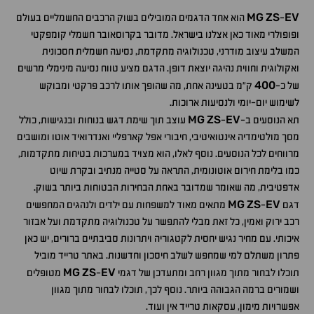
MG
ZS
EV
-
הוא אחד הדגמים המובילים בשוק הרכבים החשמליים בעולם
ופופולרי מאוד כאן אצלנו בישראל. מדובר בקרוסאובר חשמלי קומפקטי
המשלב עיצוב מודרני, טכנולוגיה מתקדמת, נסיעה חשמלית חסכונית
ואקולוגית וחווית נהיגה יוצאת דופן. הדגם מציע טווח נסיעה מינימלי מרשים
400
של כ-
ק"מ בטעינה אחת, מה שהופך אותו לרכב פרקטי ומבוקש
לשימוש יום-יומי ולנסיעות ארוכות.
MG
ZS
EV
תא הנוסעים ב-
-
עוצב תוך שימת דגש בנוחות ובנגישות, כולל
מסך מולטימדיה אינטואיטיבי, חיבורי אפל קארפליי ואנדרואיד אוטו ומושבים
מרווחים לכל הנוסעים. נוסף לאלו, הוא מצויד במערכות בטיחות מתקדמות,
כמו בלימת חירום אוטונומית, התראה על סטייה מנתיב ובקרת שיוט
אדפטיבית, מה שאומר שמדובר באחת הבחירות הבטוחות ביותר בשוק.
MG
ZS
EV
דגם
-
מתאים מאוד למשפחות עם ילדים ולנהגים המחפשים
רכב ירוק ואמין, כל זאת מבלי להתפשר על טכנולוגיה מתקדמת ועל אבזור
איכותי. עם מחיר נגיש יחסית לקטגוריה ויתרונות סביבתיים ברורים, יש כאן
פתרון משתלם למי שמחפש לשלב חיסכון וחדשנות. באתר טרייד מוביל
MG
ZS
EV
תוכלו לבחור מתוך מגוון רחב ומתעדכן של דגמי
-
מטופלים
ושמורים ברמה הגבוהה ביותר. נוסף לכך, תוכלו לבחור מתוך מגוון
אפשרויות מימון, עסקאות טרייד אין ועוד.