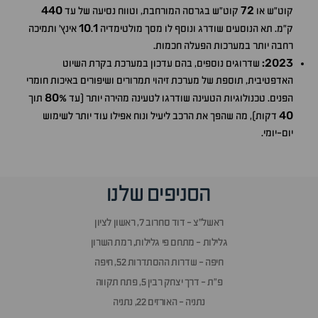
440
72
קוט"ש או
קוט"ש בגרסה המורחבת, וטווח נסיעה של עד
10
1
ק"מ. תא הנוסעים שודרג ונוסף לו מסך מולטימדיה
.
אינץ' ותמיכה
רחבה יותר במערכות הפעלה חכמות.
2023
:
שדרוגים נוספים, בהם עדכון במערכת בקרת השיוט
האדפטיבית, תוספת של מערכת זיהוי תמרורים ושיפורים באיכות חומרי
80
הפנים. טכנולוגיות הטעינה שודרגו לטעינה מהירה יותר (עד
% תוך
40
דקות), מה שהפך את הרכב ליעיל ונוח אפילו עוד יותר לשימוש
יום-יומי.
הסניפים שלנו
ראשל״צ - דוד סחרוב 7, ראשון לציון
גלילות - מתחם פי גלילות, רמת השרון
חיפה - שדרות ההסתדרות 52, חיפה
פ״ת - דרך יצחק רבין 5, פתח תקווה
נתניה - האורזים 22, נתניה