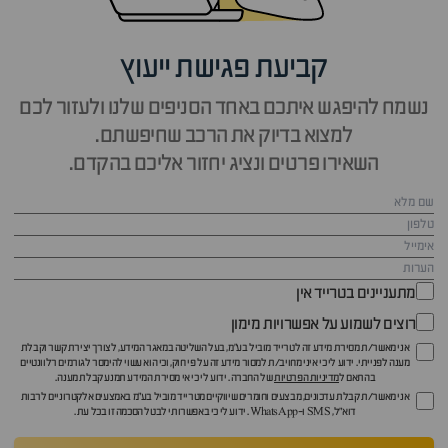
קביעת פגישת ייעוץ
נשמח להיפגש איתכם באחד הסניפים שלנו ולעזור לכם
למצוא בדיוק את הרכב שחיפשתם.
השאירו פרטים ונציג יחזור אליכם בהקדם.
מתעניינים בטרייד אין
רוצים לשמוע על אפשרויות מימון
אני מאשר/ת מסירת מידע זה לטרייד מוביל בע"מ, בעל השליטה במאגר המידע, לצורך יצירת קשר וקבלת
מענה לפנייתי. ידוע לי כי איני מחויב/ת למסור מידע זה על פי חוק, וכי הוא עשוי להימסר לגורמים רלוונטיים
בהתאם ל
מדיניות הפרטיות
של החברה. ידוע לי כי אי מסירת המידע תמנע קבלת מענה.
אני מאשר/ת קבלת עדכונים, מבצעים וחומרים שיווקיים מטרייד מוביל בע"מ באמצעים אלקטרוניים לרבות
דוא״ל, SMS ו-WhatsApp. ידוע לי כי באפשרותי לבטל הסכמה זו בכל עת.