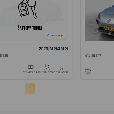
שוריינתי!
רכב חשמלי
MG4
MG
2023
|
59,647 ק"מ
55,120 ק"
1
יד ראשונה
בעלות פרטית
טווח 435 ק״מ
1