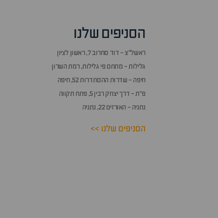
הסניפים שלנו
ראשל״צ - דוד סחרוב 7, ראשון לציון
גלילות - מתחם פי גלילות, רמת השרון
חיפה - שדרות ההסתדרות 52, חיפה
פ״ת - דרך יצחק רבין 5, פתח תקווה
נתניה - האורזים 22, נתניה
הסניפים שלנו >>