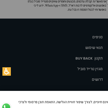
אני מאשר/ת קבלת עדכונים, מבצעים וחומרים שיווקיים מטרייד מוביל בע"מ
באמצעים אלקטרוניים לרבות דוא״ל, SMS ו-WhatsApp. ידוע לי כי
באפשרותי לבטל הסכמה זו בכל עת.
סניפים
תנאי שימוש
תקנון
BUY BACK
מגזין טרייד מוביל
דרושים
נם חיוניים, לצורך שיפור חוויית הגלישה, התאמת תוכן פרסומי ולצרכי