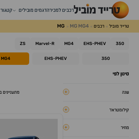
רכבים למכירה
דגמים מובילים
קטגורי
MG
MG
MG4
טרייד מוביל
רכבים
ZS
Marvel
R
MG4
EHS
PHEV
350
-
-
MG4
EHS
PHEV
350
-
סינון לפי
+
שנה
מתעניינים 
+
קילומטראז׳
+
מחיר