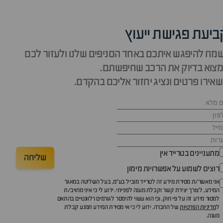
ביעת פגישת ייעוץ
מח להיפגש איתכם באחד הסניפים שלנו ולעזור לכם
צוא בדיוק את הרכב שחיפשתם.
אירו פרטים ונציג יחזור אליכם בהקדם.
מתעניינים בטרייד אין
שליחה
רוצים לשמוע על אפשרויות מימון
אני מאשר/ת מסירת מידע זה לטרייד מוביל בע"מ, בעל השליטה במאגר
המידע, לצורך יצירת קשר וקבלת מענה לפנייתי. ידוע לי כי איני מחויב/ת
למסור מידע זה על פי חוק, וכי הוא עשוי להימסר לגורמים רלוונטיים בהתאם
ל
מדיניות הפרטיות
של החברה. ידוע לי כי אי מסירת המידע תמנע קבלת
מענה.