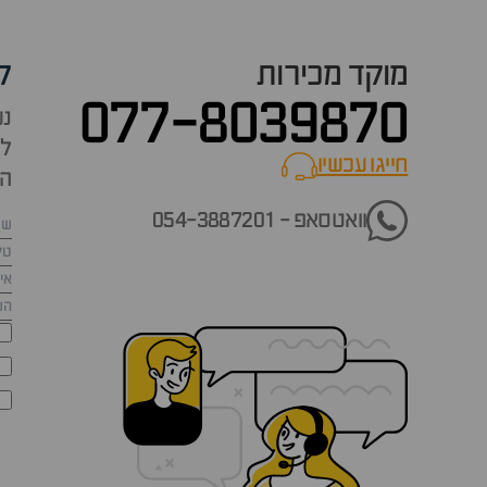
מוקד מכירות
ק
077-8039870
נש
למ
חייגו עכשיו
call now
הש
וואטסאפ - 054-3887201