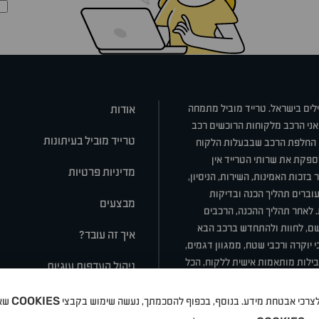
ילים בישראל. טרייד מוביל מתמחה
אודות
אני הרכב מלקוחות הרוכשים רכב
טרייד מוביל בעיתונות
או החלפת הרכב שבבעלות הלקוח
ספקת את שרותי הטרייד אין
מדיניות פרטיות
בזכות האמינות, השירות, הניסיון,
וברים תהליך הכנה ובדיקות
מבצעים
ת. לאחר תהליך ההכנה, הרכבים
רשם, לחוות ולהתחדש ברכב הבא
איך זה עובד?
 יוקרה ורכבי שטח, ממגוון דגמים,
חבילות מותאמות אישית ללקוח, הכל
ניהול העדפות עוגיות
COOKIES
 ולצרכי אבטחת מידע. בנוסף, בכפוף להסכמתך, נעשה שימוש בקבצי
שאי