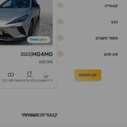
+
קטגוריה
+
צבע
+
מספר מושבים
רכב חשמלי
MG4
MG
+
2023
|
סוג מנוע
₪82,945
1
סנן תוצאות
יד ראשונה
בעלות פרטית
טווח 435 ק״מ
קטגוריות:
משפחתי