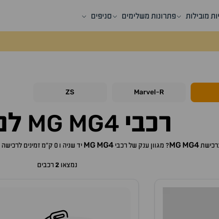
ות מובילות
פתרונות משלימים
סניפים
ZS
Marvel
R
-
MG
MG4
רכבי
למ
MG
MG4
MG
MG4
ברכישת
? מגוון ענק של רכבי
יד שניה ו 0 ק"מ זמינים לרכישה באתר, לכם רק נותר לבחור את ה
נמצאו
2
רכבים