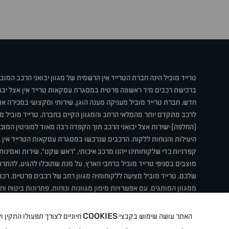
טרייד מוביל הינה חברת הטרייד אין הרשמית של מגוון יבואני הרכב המוב
ברכישת רכבים מיד ראשונה פרטית במסגרת עסקאות טרייד אין אצל יבו
חדש. חברת טרייד מוביל מעניקה מענה הוגן, שירותי ומקצועי במכירה 
לרכב מתקדם יותר מהמלאי הרחב והמגוון הקיים בחברה. טרייד מוביל מ
(החלפה) ישירות אצל יבואני הרכב תוך הקפדה רבה מאוד למוניטין המוכר 
היעילות והנוחות ללקוח. הרכבים שנרכשו במסגרת עסקאות הטרייד אין ע
קפדניות כדי שלקוחותינו ייהנו מרכב איכותי, "ראש שקט", שירות ואמינו
מוצבים בסניפי טרייד מוביל ברחבי הארץ, על מנת שתוכלו להגיע, להת
שלכם. טרייד מוביל מציעה ללקוחותיה מגוון רחב של רכבים פרטיים, רכבי
ממגוון המותגים, עם אפשרויות מימון מגוונות ונוחות, פתרונות ביטוח ו
תחת קורת גג אחת. טרייד מוביל – בדיוק הרכב שחיפשת.
COOKIES
האתר עושה שימוש בקבצי
חיוניים לצורך תפעולו התקין