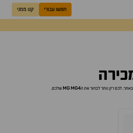
חפשו עבורי
קנו ממני
כירה
MG
MG4
שלכם.