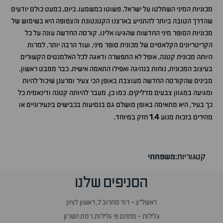
מכוניות המיני השתלטו על ישראל, פשוטו כמשמעו. כיום, כמעט כולם יודעים
שהדרך הטובה ביותר להתנייע בארצנו הקטנטונת והצפופה היא בשימוש של
מכוניות הסופר מיני החדשות שהגיעו אלינו. קורסה החדשה עונה על כל
הקריטריונים הקלאסיים של מכונית סופר מיני, ועוד הרבה יותר. למרות
היותה מכונית קטנה, אופל לא התפשרה ודאגה לכל האלמנטים הקשורים
בעיצוב המכונית, נוחות בנהיגה ואפילו התאמה אישית. כבר ממבט ראשון,
מבינים שהקורסה החדשה מעוצבת באופן הכי צעיר ומרענן שיכול להיות
ומגיעה במגוון צבעים מדליקים. כמו כן, מעבר להיותה קטנה ודינאמית כל
כך בעיר, היא מתאימה באופן מושלם גם בנסיעות בכבישים בינעירוניים או
1
4
מהירים בזכות מנוע
.
חזק במיוחד.
קטגוריות:
משפחתי
הסניפים שלנו
ראשל״צ - דוד סחרוב 7, ראשון לציון
גלילות - מתחם פי גלילות, רמת השרון