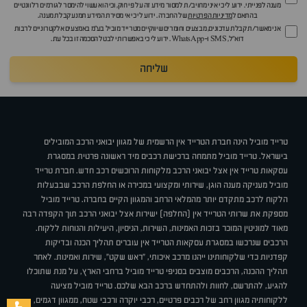
מענה לפנייתי. ידוע לי כי איני מחויב/ת למסור מידע זה על פי חוק, וכי הוא עשוי להימסר לגורמים רלוונטיים
בהתאם ל
מדיניות הפרטיות
של החברה. ידוע לי כי אי מסירת המידע תמנע קבלת מענה.
אני מאשר/ת קבלת עדכונים, מבצעים וחומרים שיווקיים מטרייד מוביל בע"מ באמצעים אלקטרוניים לרבות
דוא״ל, SMS ו-WhatsApp. ידוע לי כי באפשרותי לבטל הסכמה זו בכל עת.
שליחה
טרייד מוביל הינה חברת הטרייד אין הרשמית של מגוון יבואני הרכב המובילים
בישראל. טרייד מוביל מתמחה ברכישת רכבים מיד ראשונה פרטית במסגרת
עסקאות טרייד אין אצל יבואני הרכב מלקוחות הרוכשים רכב חדש. חברת טרייד
מוביל מעניקה מענה הוגן, שירותי ומקצועי במכירה או החלפת הרכב שבבעלות
הלקוח לרכב מתקדם יותר מהמלאי הרחב והמגוון הקיים בחברה. טרייד מוביל
מספקת את שרותי הטרייד אין (החלפה) ישירות אצל יבואני הרכב תוך הקפדה רבה
מאוד למוניטין המוכר בזכות האמינות, השירות, הניסיון, היעילות והנוחות ללקוח.
הרכבים שנרכשו במסגרת עסקאות הטרייד אין עוברים תהליך הכנה ובדיקות
קפדניות כדי שלקוחותינו ייהנו מרכב איכותי, "ראש שקט", שירות ואמינות. לאחר
תהליך ההכנה, הרכבים מוצבים בסניפי טרייד מוביל ברחבי הארץ, על מנת שתוכלו
להגיע, להתרשם, לחוות ולהתחדש ברכב הבא שלכם. טרייד מוביל מציעה
ללקוחותיה מגוון רחב של רכבים פרטיים, רכבי יוקרה ורכבי שטח, ממגוון דגמים,