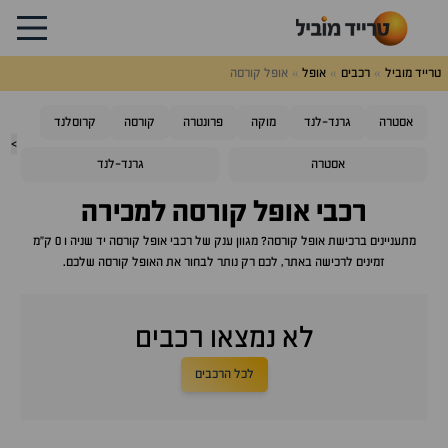
טרייד מוביל
רכבים
אופל
אופל קורסה
אסטרה
גרנד-לנד
מוקה
פרונטרה
קורסה
קרוסלנד
>
אסטרה
גרנד-לנד
רכבי
אופל קורסה
למכירה
מתעניינים ברכישת
אופל קורסה
? מגוון ענק של רכבי
אופל קורסה
יד שניה ו 0 ק"מ
זמינים לרכישה באתר, לכם רק נותר לבחור את ה
אופל קורסה
שלכם.
לא נמצאו רכבים
לכל הרכבים